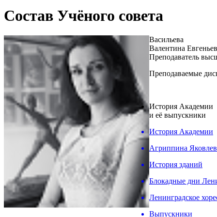
Состав Учёного совета
Васильева
Валентина Евгенье
Преподаватель выс
Преподаваемые дис
История Академии
и её выпускники
История Академии
Агриппина Яковлев
История зданий
Блокадные дни Лен
Ленинградское хоре
Выпускники