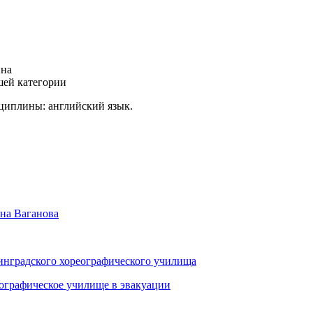
вна
шей категории
циплины: английский язык.
на Ваганова
инградского хореографического училища
ографическое училище в эвакуации