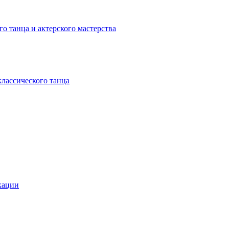
о танца и актерского мастерства
классического танца
кации