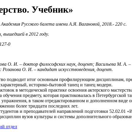
ерство. Учебник»
кадемия Русского балета имени А.Я. Вагановой, 2018.- 220 с.
, вышедшей в 2012 году.
127-0
ова О. И. – доктор философских наук, доцент; Васильева М. А. 
 Розанова О. И. – кандидат искусствоведения, доцент.
ство подводит итог основным профилирующим дисциплинам, пре
, характерный, историко-бытовой танец и танец модерн.
актовок в методической практике освоения актерского мастерств
а обучения предмету, которая практиковалась в Петербургской т
 упражнения, в таком отредактированном и дополненном виде он
яжении более тридцати последних лет.
студентов и преподавателей направлений подготовки 52.02.01 «
исциплин вузов культуры и системы дополнительного образова
ий отдел