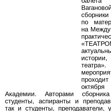
балета
Вагано
сборники
по мате
на Между
практиче
«ТЕАТРО
актуал
истории, 
театра»
меропри
проходит
октяб
Академии. Авторами сборник
студенты, аспиранты и преподав
так и студенты, преподаватели, 