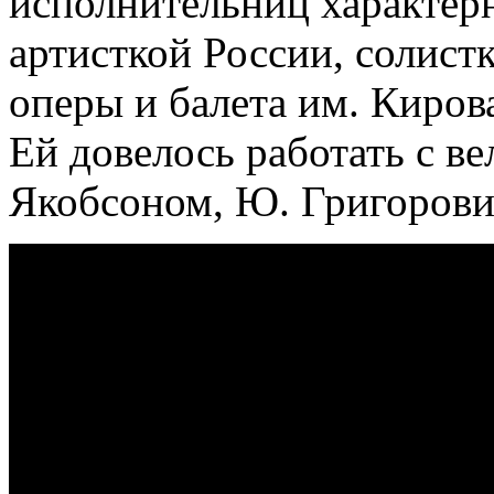
исполнительниц характер
артисткой России, солист
оперы и балета им. Киров
Ей довелось работать с в
Якобсоном, Ю. Григорови