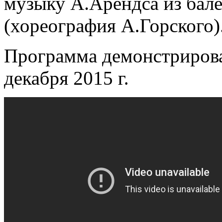
музыку А.Арендса из бал
(хореография А.Горского)
Программа демонстрирова
декабря 2015 г.