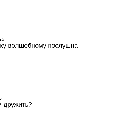
25
ку волшебному послушна
5
м дружить?