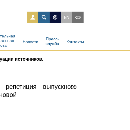
ательная
Пресс-
иальная
Новости
Контакты
служба
бота
уации источников.
 репетиция выпускного
ановой