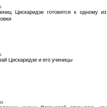
5
чениц Цискаридзе готовятся к одному и
новки
5
ай Цискаридзе и его ученицы
25