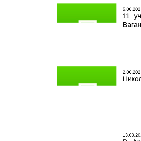
5.06.202
11 у
Вага
2.06.202
Никол
13.03.20