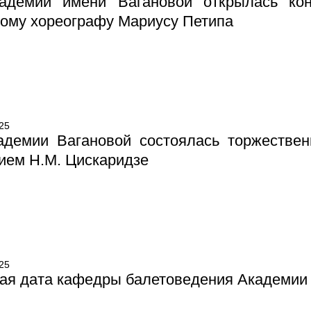
адемии имени Вагановой открылась кон
ому хореографу Мариусу Петипа
25
адемии Вагановой состоялась торжествен
ием Н.М. Цискаридзе
25
ая дата кафедры балетоведения Академии