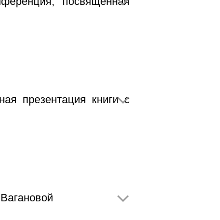
ференция, посвященная
ная презентация книги с
 Вагановой