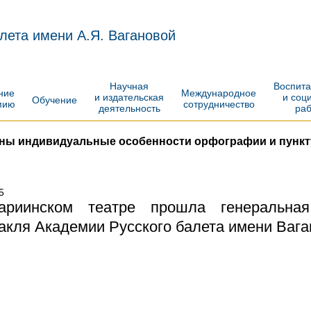
лета имени А.Я. Вагановой
Научная
Воспит
ение
Международное
и издательская
и соц
Обучение
мию
сотрудничество
деятельность
ра
ены индивидуальные особенности орфографии и пункт
5
риинском театре прошла генеральная
акля Академии Русского балета имени Ваг