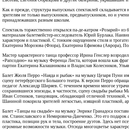
Как и прежде, структура выпускных спектаклей складывается н
зрителям не только выпускников, предвыпускников, но и учен
принадлежавших разным школам.
Спектакль торжественно открылся па‑де-катром «Розарий» из
материалам балетмейстер-исследователь Юрий Бурлака. Наивн
характером и пластикой. С тонким ощущением стиля и трогат
Екатерина Морозова (Флора), Екатерина Ефимова (Аврора), По
Мастер характерного танца профессор Ирина Генслер возродила
«Рапсодию» на музыку Ференца Листа, которая вошла как фра
партии Екатерина Калашникова и Владислав Колесников, Улья
Балет Жюля Перро «Наяда и рыбак» на музыку Цезаря Пуни име
сцену петербургского Большого театра. К версии Перро обращ
педагог Александр Ширяев. С течением времени многое утрачи
сохранившиеся эпизоды, в частности, сцену свадьбы рыбака М
Иван Сотников, танцовщик, обладающий отличной техникой, чи
Шаниной покорила зрителей легкостью, изящной пластикой, а
Балет «Танцы на свадьбе» на музыку Энрике Гранадоса поста
им. Станиславского и Немировича-Данченко. Это его подарок al
пластика, позиции рук и тела, построение дуэтов. Здесь нет 
огромные возможности музыки. Отсюда многоцветье характеров