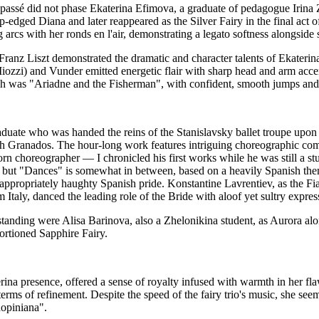
ré passé did not phase Ekaterina Efimova, a graduate of pedagogue Iri
p-edged Diana and later reappeared as the Silver Fairy in the final act
rcs with her ronds en l'air, demonstrating a legato softness alongside s
ranz Liszt demonstrated the dramatic and character talents of Ekateri
zi) and Vunder emitted energetic flair with sharp head and arm accents
ich was "Ariadne and the Fisherman", with confident, smooth jumps and
uate who was handed the reins of the Stanislavsky ballet troupe upon t
 Granados. The hour-long work features intriguing choreographic combin
orn choreographer — I chronicled his first works while he was still a s
 but "Dances" is somewhat in between, based on a heavily Spanish theme 
appropriately haughty Spanish pride. Konstantine Lavrentiev, as the F
 Italy, danced the leading role of the Bride with aloof yet sultry expres
tanding were Alisa Barinova, also a Zhelonikina student, as Aurora al
rtioned Sapphire Fairy.
rina presence, offered a sense of royalty infused with warmth in her fl
erms of refinement. Despite the speed of the fairy trio's music, she see
hopiniana".