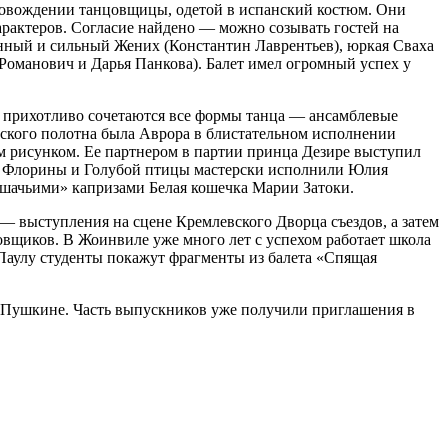
провож­дении танцовщицы, одетой в испанский костюм. Они
арактеров. Согласие найдено — можно созывать гостей на
венный и сильный Жених (Константин Лаврентьев), юркая Сваха
оманович и Дарья Панкова). Балет имел огромный успех у
ь прихотливо сочетаются все формы танца — ансамблевые
ского полотна была Аврора в блистательном исполнении
м рисунком. Ее партнером в партии принца Дезире выступил
ссы Флорины и Голубой птицы мастерски исполнили Юлия
ошачьими» капризами Белая кошечка Марии Затоки.
— выступления на сцене Кремлевского Дворца съездов, а затем
овщиков. В Жоинвиле уже много лет с успехом работает школа
-Паулу студенты покажут фрагменты из балета «Спящая
в Пушкине. Часть выпускников уже получили приглашения в