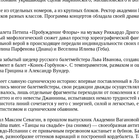
е из отдельных номеров, а из крупных блоков. Ректор академии
иков разных классов. Программа концертов обладала своей драм
 балета Петипа «Пробуждение Флоры» на музыку Риккардо Дриго
ый мифологический сюжет давал простор хореографической фан
ельной верой в происходящее передали индивидуальности своих
лина Парфенова (Диана) и Веселина Илиева (Геба).
 забытый шедевр русского балетмейстера Льва Иванова, создавш
гмент в балет «Конек-Горбунок». С темпераментом, размахом и
на Грицина и Александр Вундер.
ет славную сценическую историю: впервые поставленный в Лонд
ались многие балетмейстеры, свои редакции дважды осуществля
валось, лишь отдельные фрагменты переходили от поколения к 
аттео и его невесты Джаннины, испытавших немало трудностей и
стота линий сочетается у него с энергией, силой и легкостью,
ртистизмом и сценическим обаянием.
вил Максим Севагин, в прошлом выпускник Академии Вагановой
ma mater. «Танцы на свадьбе» (на снимке) — свое­образная антит
псевдо-Испании с ее привычным перезвоном кастаньет и бубнов. 
, разнообразие оттенков вариаций и построений кордебалета. 