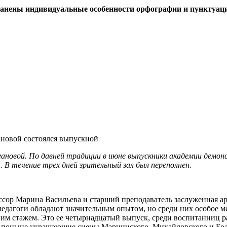
ранены индивидуальные особенности орфографии и пунктуац
гановой состоялся выпускной
Вагановой. По давней традиции в июне выпускники академии дем
 В течение трех дней зрительный зал был переполнен.
ессор Марина Васильева и старший преподаватель заслуженная 
дагоги обладают значительным опытом, но среди них особое ме
тним стажем. Это ее четырнадцатый выпуск, среди воспитанниц
и поныне украшающие сцены Мариинского, Михайловского и Бол