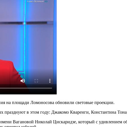
ния на площади Ломоносова обновили световые проекции.
х празднуют в этом году: Джакомо Кваренги, Константина Тона
имени Вагановой Николай Цискаридзе, который с удивлением об
ду отметил юбилей.