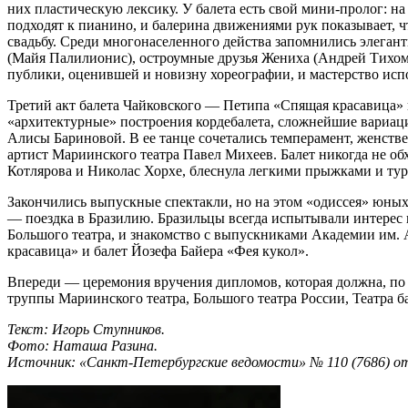
них плас­тическую лексику. У балета есть свой мини-пролог: 
подходят к пианино, и балерина движениями рук показывает, ч
свадьбу. Среди многонаселенного действа запомнились элеган
(Майя Палилионис), остроумные друзья Жениха (Андрей Тихом
публики, оценившей и новизну хореографии, и мас­терство исп
Третий акт балета Чайковского — Петипа «Спящая красавица»
«архитектурные» построения кордебалета, сложнейшие вариац
Алисы Бариновой. В ее танце сочетались темперамент, женств
артист Мариинского театра Павел Михеев. Балет никогда не 
Котлярова и Николас Хорхе, блеснула легкими прыжками и ту
Закончились выпускные спектакли, но на этом «одиссея» юных
— поездка в Бразилию. Бразильцы всегда испытывали интерес к
Большого теат­ра, и знакомство с выпускниками Академии им. 
красавица» и балет Йозефа Байера «Фея кукол».
Впереди — церемония вручения дипломов, которая должна, по 
труппы Мариинского театра, Большого театра России, Театра б
Текст: Игорь Ступников.
Фото: Наташа Разина.
Источник: «Санкт-Петербургские ведомости» № 110 (7686) от