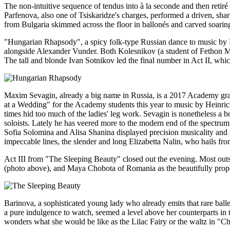
The non-intuitive sequence of tendus into à la seconde and then reti
Parfenova, also one of Tsiskaridze's charges, performed a driven, shar
from Bulgaria skimmed across the floor in ballonés and carved soaring a
"Hungarian Rhapsody", a spicy folk-type Russian dance to music by F
alongside Alexander Vunder. Both Kolesnikov (a student of Fethon Mioz
The tall and blonde Ivan Sotnikov led the final number in Act II, wh
Maxim Sevagin, already a big name in Russia, is a 2017 Academy grad
at a Wedding" for the Academy students this year to music by Heinrich
times hid too much of the ladies' leg work. Sevagin is nonetheless a b
soloists. Lately he has veered more to the modern end of the spectrum
Sofia Solomina and Alisa Shanina displayed precision musicality and 
impeccable lines, the slender and long Elizabetta Nalin, who hails from
Act III from "The Sleeping Beauty" closed out the evening. Most outs
(photo above), and Maya Chobota of Romania as the beautifully propo
Barinova, a sophisticated young lady who already emits that rare balle
a pure indulgence to watch, seemed a level above her counterparts in t
wonders what she would be like as the Lilac Fairy or the waltz in "C