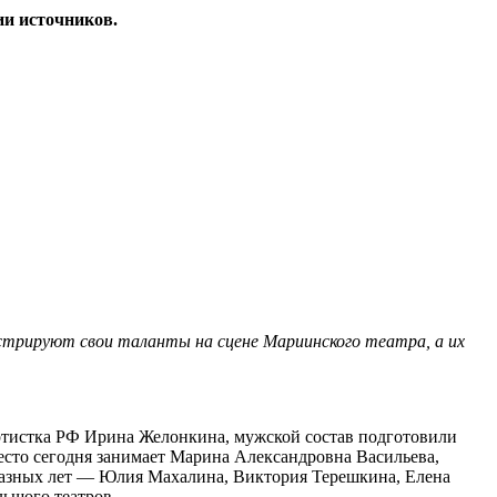
ии источников.
онстрируют свои таланты на сцене Мариинского театра, а их
артистка РФ Ирина Желонкина, мужской состав подготовили
сто сегодня занимает Марина Александ­ровна Васильева,
 разных лет — Юлия Махалина, Виктория Терешкина, Елена
ьшого театров.