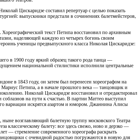
 Николай Цискаридзе составил репертуар с целью показать
атургией: выпускники предстали в сочинениях балетмейстеров,
. Хореографический текст Петипа восстановил по архивным
тазии, наделяющей каждую из четырех богинь своим
 героинь ученицы предвыпускного класса Николая Цискаридзе:
его в 1900 году яркий образец такого рода танца —
 ощущением национальной стилистики исполнили центральные
оне в 1843 году, он затем был перенесен хореографом на
л Мариус Петипа, а в начале прошлого века — танцовщик и
поколению. Николай Цискаридзе восстановил и отредактировал
 соблазнов на пути к счастью. В партии Маттео выступил
 его вариации искрятся азартом и юмором. Джаннина Алисы
, ныне возглавляющий балетную труппу московского Театра
еза классическому балету: все здесь свежо, ново и дерзко —
Балет — стремление современного хореографа раскрыть
Танцовщики с очевидной радостью погружаются в новую для