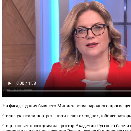
На фасаде здания бывшего Министерства народного просвеще
Стены украсили портреты пяти великих зодчих, юбилеи которы
Старт новым проекциям дал ректор Академии Русского балета 
сюрприз для народного артиста России, который в прошлом го