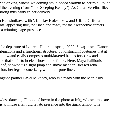
na Zhelonkina, whose welcoming smile added warmth to her role. Polina
 of the evening (from "The Sleeping Beauty"). As Geba, Veselina Ilieva
trong musicality in her delivery.
na Kalashnikova with Vladislav Kolesnikov, and Uliana Gritsina
, appearing fully polished and ready for their respective careers.
 a winning stage presence.
he departure of Laurent Hilaire in spring 2022. Sevagin set "Dances
ations and a functional structure, but distracting costumes that at
tudent– and easily composes multi-layered ballets for corps and
that shifts to heeled shoes in the finale. Here, Maya Palilionis,
iancé, showed us a light jump and suave manner. Blessed with
sion, her legs mesmerizing with their pure lines.
ongside partner Pavel Mikheev, who is already with the Mariinsky
awless dancing. Chobota (shown in the photo at left), whose limbs are
ms to infuse a languid legato presence into the quick tempo. One