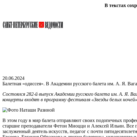
В текстах сох
20.06.2024
Балетная «одиссея». В Академии русского балета им. А. Я. Ва
Состоялся 282‑й выпуск Академии русского балета им. А. Я. 
концерты входят в программу фестиваля «Звезды белых ночей».
В этом году в мир балета отправляют своих подопечных проф
старшие преподаватели Фетон Миоцци и Алексей Ильин. Все пе
заслуженный деятель искусств, педагог с почти пятидесятиле
Евсеева, Евгения Образцова и другие балерины, украшавшие 