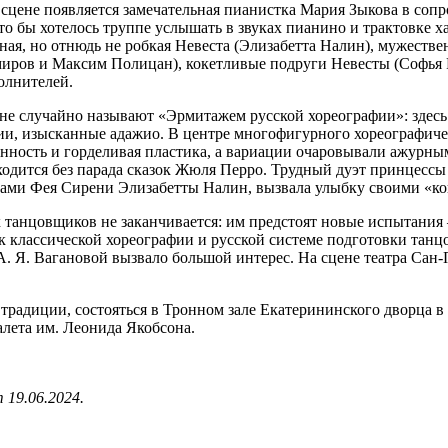
на сцене появляется замечательная пианистка Мария Зыкова в со
то бы хотелось труппе услышать в звуках пианино и трактовке х
тная, но отнюдь не робкая Невеста (Элизабетта Налин), мужест
иров и Максим Полицан), кокетливые подруги Невесты (Софья Р
олнителей.
 не случайно называют «Эрмитажем русской хореографии»: здес
ии, изысканные адажио. В центре многофигурного хореографиче
енность и горделивая пластика, а вариации очаровывали ажурны
обходится без парада сказок Жюля Перро. Трудный дуэт принце
рами Фея Сирени Элизабетты Налин, вызвала улыбку своими «к
 танцовщиков не заканчивается: им предстоят новые испытания 
 классической хореографии и русской ­системе подготовки танц
А. Я. Вагановой вызвало большой интерес. На сцене театра Сан
традиции, состояться в Тронном зале Екатерининского дворца 
алета им. Леонида Якобсона.
 19.06.2024.