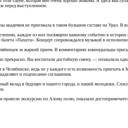
 этой сцене, которая мне очень хорошо знакома. Я здесь выступа
зе перед выступлением.
ны академия не приезжала в таком большом составе на Урал. В 
лениях, каждое из них посвящено важному событию в истории а
 балета «Пахита». Концерт сопровождался музыкой в исполнении
елябинцев за жаркий прием. В комментариях южноуральцы присы
ло прекрасно. Вы воспитали достойную смену, — похвалила одна
 в Челябинске, ведь не у каждого есть возможность приехать в
 выделяют и подписание соглашения.
мный вклад в будущее и нашего города, и нашей молодежи. Спас
цы.
 провели экскурсию по Алому полю, показали достопримечател