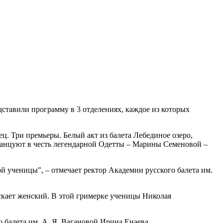
тавили программу в 3 отделениях, каждое из которых
ец. Три премьеры. Белый акт из балета Лебединое озеро,
 танцуют в честь легендарной Одетты – Марины Семеновой –
ой ученицы", – отмечает ректор Академии русского балета им.
скает женский. В этой гримерке ученицы Николая
о балета им. А. Я. Вагановой Ирина Енаева.