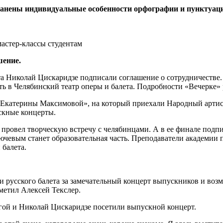
ранены индивидуальные особенности орфографии и пунктуац
мастер-классы студентам
шение.
та Николай Цискаридзе подписали соглашение о сотрудничестве
ь в Челябинский театр оперы и балета. Подробности «Вечерке» 
ь Екатерины Максимовой», на который приехали Народный арти
скные концерты.
провел творческую встречу с челябинцами. А в ее финале подпи
лючевым станет образовательная часть. Преподаватели академии
 балета.
усского балета за замечательный концерт выпускников и возмо
метил Алексей Текслер.
гой и Николай Цискаридзе посетили выпускной концерт.