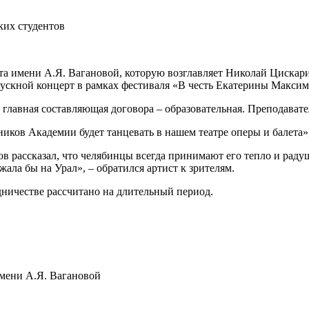
ких студентов
та имени А.Я. Вагановой, которую возглавляет Николай Цискар
пускной концерт в рамках фестиваля «В честь Екатерины Максим
о главная составляющая договора – образовательная. Преподава
ников Академии будет танцевать в нашем театре оперы и балета»
 рассказал, что челябинцы всегда принимают его тепло и радуш
ала бы на Урал», – обратился артист к зрителям.
дничестве рассчитано на длительный период.
мени А.Я. Вагановой