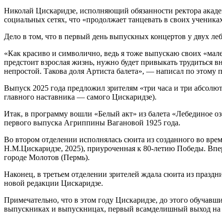
Николай Цискаридзе, исполняющий обязанности ректора академ
социальных сетях, что «продолжает танцевать в своих ученика
Дело в том, что в первый день выпускных концертов у двух ле
«Как красиво и символично, ведь я тоже выпускаю своих «мале
предстоит взрослая жизнь, нужно будет привыкать трудиться в
непростой. Такова доля Артиста балета», — написал по этому
Выпуск 2025 года предложил зрителям «три часа и три абсолю
главного наставника — самого Цискаридзе).
Итак, в программу вошли «Белый акт» из балета «Лебединое оз
первого выпуска Агриппины Вагановой 1925 года.
Во втором отделении исполнялась сюита из созданного во вре
Н.М.Цискаридзе, 2025), приуроченная к 80-летию Победы. Впе
городе Молотов (Пермь).
Наконец, в третьем отделении зрителей ждала сюита из праздн
новой редакции Цискаридзе.
Примечательно, что в этом году Цискаридзе, до этого обучав
выпускниках и выпускницах, первый всамделишный выход на 