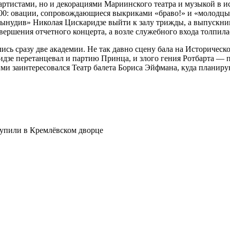
о артистами, но и декорациями Мариинского театра и музыкой 
00: овации, сопровождающиеся выкриками «браво!» и «молодцы!»
вынудив» Николая Цискаридзе выйти к залу трижды, а выпускник
вершения отчетного концерта, а возле служебного входа толпила
ись сразу две академии. Не так давно сцену бала на Историческо
идзе перетанцевал и партию Принца, и злого гения Ротбарта — 
и заинтересовался Театр балета Бориса Эйфмана, куда планиру
упили в Кремлёвском дворце