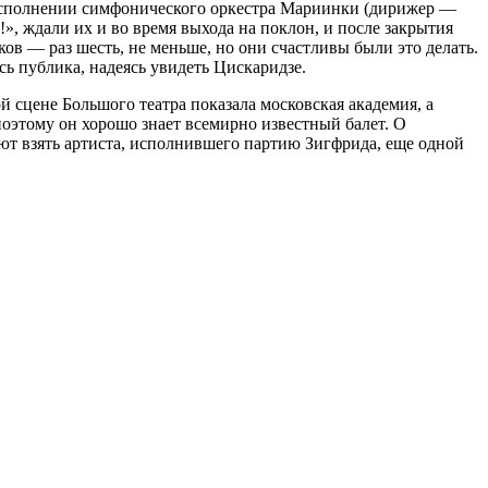
в исполнении симфонического оркестра Мариинки (дирижер —
, ждали их и во время выхода на поклон, и после закрытия
ов — раз шесть, не меньше, но они счастливы были это делать.
сь публика, надеясь увидеть Цискаридзе.
й сцене Большого театра показала московская академия, а
поэтому он хорошо знает всемирно известный балет. О
ют взять артиста, исполнившего партию Зигфрида, еще одной