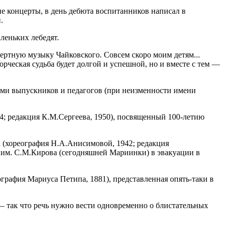
е концерты, в день дебюта воспитанников написал в
.
леньких лебедят.
мертную музыку Чайковского. Совсем скоро моим детям...
рческая судьба будет долгой и успешной, но и вместе с тем —
нами выпускников и педагогов (при неизменности имени
4; редакция К.М.Сергеева, 1950), посвященный 100-летию
а (хореография Н.А.Анисимовой, 1942; редакция
а им. С.М.Кирова (сегодняшней Мариинки) в эвакуации в
ография Мариуса Петипа, 1881), представленная опять-таки в
— так что речь нужно вести одновременно о блистательных