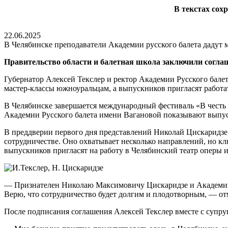
В текстах сох
22.06.2025
В Челябинске преподаватели Академии русского балета дадут 
Правительство области и балетная школа заключили согла
Губернатор Алексей Текслер и ректор Академии Русского бале
мастер-классы южноуральцам, а выпускников пригласят работат
В Челябинске завершается международный фестиваль «В чест
Академии Русского балета имени Вагановой показывают выпу
В преддверии первого дня представлений Николай Цискаридзе 
сотрудничестве. Оно охватывает несколько направлений, но к
выпускников пригласят на работу в Челябинский театр оперы и
— Признателен Николаю Максимовичу Цискаридзе и Академии р
Верю, что сотрудничество будет долгим и плодотворным, — от
После подписания соглашения Алексей Текслер вместе с супру