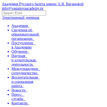
Академия Русского балета имени А.Я. Вагановой
info@vaganovaacademy.ru
Электронный дневник
Академия
Сведения об
образовательной
организации
Поступление
в Академию
Обучение
Научная
и издательская
деятельность
Международное
сотрудничество
Воспитательная
и социальная
работа
Новости
Пресс-
служба
Контакты