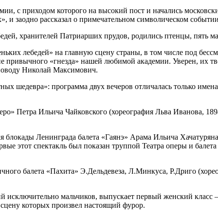
ии, с приходом которого на высокий пост и начались московски
х», и заодно рассказал о примечательном символическом событии
бедей, хранителей Патриарших прудов, родились птенцы, пять ма
ньких лебедей» на главную сцену страны, в том числе под бесс
не привычного «гнезда» нашей любимой академии. Уверен, их тво
 поводу Николай Максимович.
тных шедевра»: программа двух вечеров отличалась только име
еро» Петра Ильича Чайковского (хореография Льва Иванова, 189
мя блокады Ленинграда балета «Гаянэ» Арама Ильича Хачатурян
рвые этот спектакль был показан труппой Театра оперы и балет
ичного балета «Пахита» Э.Дельдевеза, Л.Минкуса, Р.Дриго (хоре
ший исключительно мальчиков, выпускает первый женский класс 
сцену которых произвел настоящий фурор.