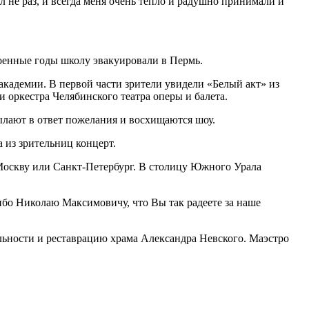
л не раз, и всегда меня очень тепло и радушно принимали и
военные годы школу эвакуировали в Пермь.
кадемии. В первой части зрители увидели «Белый акт» из
 оркестра Челябинского театра оперы и балета.
лают в ответ пожелания и восхищаются шоу.
 из зрительниц концерт.
 Москву или Санкт-Петербург. В столицу Южного Урала
ибо Николаю Максимовичу, что Вы так радеете за наше
ьности и реставрацию храма Александра Невского. Маэстро