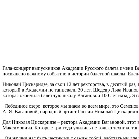
Гала-концерт выпускников Академии Русского балета имени В
посвящено важному событию в истории балетной школы. Елен
Николай Цискаридзе, за свои 12 лет ректорства, в десятый раз
который в Академии не танцевали 30 лет. Шедевр Льва Иванова
которая окончила балетную школу Вагановой 100 лет назад. Э
"Лебединое озеро, которое мы знаем во всем мире, это Семенов
А. Я. Вагановой, народный артист России Николай Цискаридзе
Для Николая Цискаридзе – ректора Академии Вагановой, этот
Максимовича. Которые три года учились не только технике тан
"Он научил нас быть честными с самим собой, работать ни для 