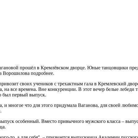
агановой прошёл в Кремлёвском дворце. Юные танцовщики предс
а Ворошилова подробнее.
, привозит своих учеников с трехактным гала в Кремлевский двор
, на все времена. Вне конкуренции. В этот вечер белые лебеди
то был первый выпуск.
а, и многое что для этого придумала Ваганова, для своей любим
.
 выпуск особенный. Вместо привычного мужского класса – выпу
ца.
кого-то, а для себя", – признается выпускница Академии русског