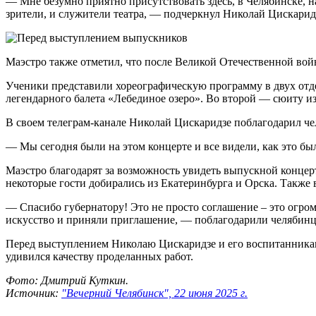
— Мне безумно приятно присутствовать здесь, в Челябинске, на
зрители, и служители театра, — подчеркнул Николай Цискарид
Маэстро также отметил, что после Великой Отечественной вой
Ученики представили хореографическую программу в двух отде
легендарного балета «Лебединое озеро». Во второй — сюиту из
В своем телеграм-канале Николай Цискаридзе поблагодарил ч
— Мы сегодня были на этом концерте и все видели, как это бы
Маэстро благодарят за возможность увидеть выпускной концерт
некоторые гости добирались из Екатеринбурга и Орска. Также
— Спасибо губернатору! Это не просто соглашение – это огро
искусство и приняли приглашение, — поблагодарили челябин
Перед выступлением Николаю Цискаридзе и его воспитанникам
удивился качеству проделанных работ.
Фото: Дмитрий Куткин.
Источник:
"Вечерний Челябинск", 22 июня 2025 г.