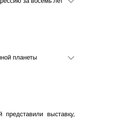
фессию за восемь лет
иной планеты
 представили выставку,