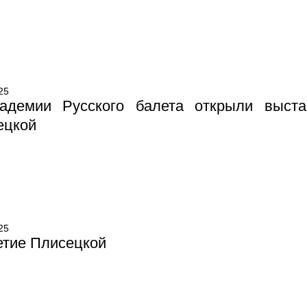
25
адемии Русского балета открыли выста
ецкой
25
етие Плисецкой