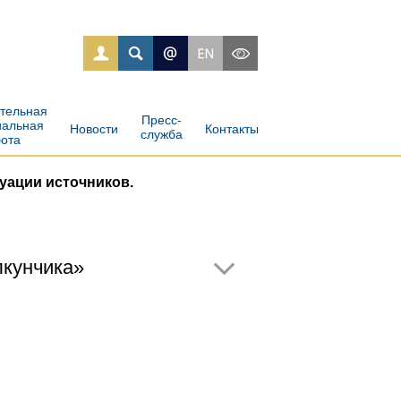
ательная
Пресс-
иальная
Новости
Контакты
служба
бота
уации источников.
лкунчика»