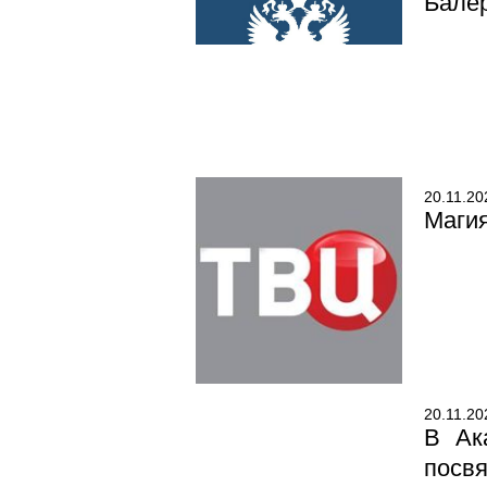
Балер
20.11.20
Магия
20.11.20
В Ак
посв