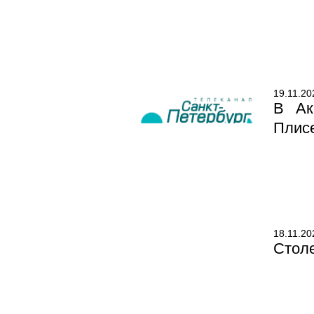
19.11.20
В Ак
Плис
18.11.20
Стол