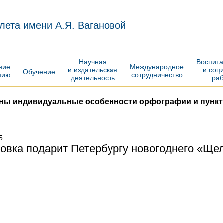
лета имени А.Я. Вагановой
Научная
Воспит
ение
Международное
и издательская
и соц
Обучение
мию
сотрудничество
деятельность
ра
ены индивидуальные особенности орфографии и пункт
5
овка подарит Петербургу новогоднего «Ще