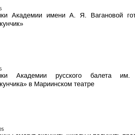
5
ики Академии имени А. Я. Вагановой гот
кунчик»
5
ики Академии русского балета им. 
унчика» в Мариинском театре
25