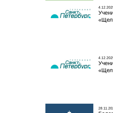
4.12.202
Учен
«Щел
4.12.202
Учен
«Щелк
28.11.20