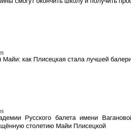
ины смогут окончить школу и получить про
25
 Майи: как Плисецкая стала лучшей балер
25
адемии Русского балета имени Вагановой
ящённую столетию Майи Плисецкой