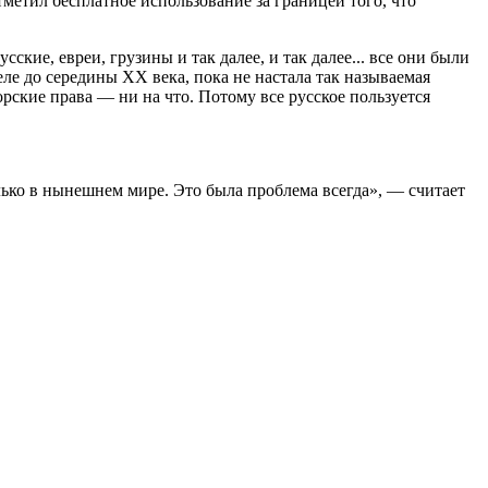
отметил бесплатное использование за границей того, что
ские, евреи, грузины и так далее, и так далее... все они были
еле до середины XX века, пока не настала так называемая
орские права — ни на что. Потому все русское пользуется
лько в нынешнем мире. Это была проблема всегда», — считает