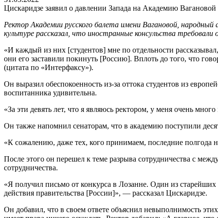
Цискаридзе заявил о давлении Запада на Академию Вагановой
Ректор Академии русского балета имени Вагановой, народный 
культуре рассказал, что иностранные консульства требовали 
«И каждый из них [студентов] мне по отдельности рассказывал,
они его заставили покинуть [Россию]. Вплоть до того, что го
(цитата по «Интерфаксу»).
Он выразил обеспокоенность из-за оттока студентов из европей
воспитанника удивительна.
«За эти девять лет, что я являюсь ректором, у меня очень мн
Он также напомнил сенаторам, что в академию поступили десят
«К сожалению, даже тех, кого принимаем, последние полгода 
После этого он перешел к теме разрыва сотрудничества с меж
сотрудничества.
«Я получил письмо от конкурса в Лозанне. Один из старейших 
действия правительства [России]», — рассказал Цискаридзе.
Он добавил, что в своем ответе объяснил невыполнимость этих