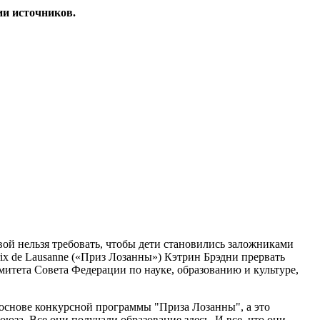
ии источников.
вой нельзя требовать, чтобы дети становились заложниками
ix de Lausanne («Приз Лозанны») Кэтрин Брэдни прервать
итета Совета Федерации по науке, образованию и культуре,
в основе конкурсной программы "Приза Лозанны", а это
юза. Все они получали образование здесь. И все, что они