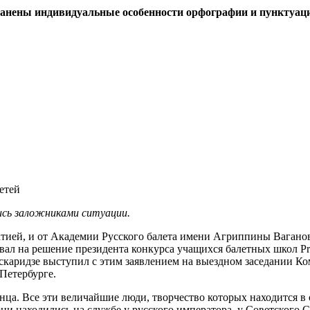
ранены индивидуальные особенности орфографии и пунктуац
етей
ись заложниками ситуации.
матией, и от Академии Русского балета имени Агриппины Вагано
вал на решение президента конкурса учащихся балетных школ Pr
каридзе выступил с этим заявлением на выездном заседании Ком
-Петербурге.
янца. Все эти величайшие люди, творчество которых находится 
ни находились на службе у русского императора, у Советского Со