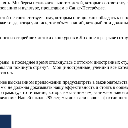
пять. Мы берем исключительно тех детей, которые соответству
азованию и культуре, прошедшем в Санкт-Петербурге.
детей не соответствует тому, которым они должны обладать к сво
же тогда, когда учились, тот объем знаний, который они должны
ного из старейших детских конкурсов в Лозанне о разрыве сотру
траны, в последнее время столкнулась с оттоком иностранных сту
тавляли покинуть страну". "Мои [иностранные] ученики все хотел
зал он.
анее высказанном предложении предусмотреть в законодательств
о мы не должны доказывать нашу эффективность и стоять в общ
амоту, что те здания, которые мы занимаем, занимаем навсегда
ведение. Нашей школе 285 лет, мы доказали свою эффективность 