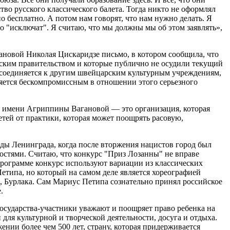
тво русского классического балета. Тогда никто не оформлял
о бесплатно. А потом нам говорят, что нам нужно делать. Я
то "исключат". Я считаю, что мы должны мы об этом заявлять»,
ановой Николая Цискаридзе письмо, в котором сообщила, что
ским правительством и которые публично не осудили текущий
исоединяется к другим швейцарским культурным учреждениям,
яется бескомпромиссным в отношении этого серьезного
а имени Агриппины Вагановой — это организация, которая
етей от практики, которая может поощрять расовую,
ады Ленинграда, когда после вторжения нацистов город был
остями. Считаю, что конкурс "Приз Лозанны" не вправе
 программе конкурс используют вариации из классических
етипа, но который на самом деле является хореографией
ва, Бурлака. Сам Мариус Петипа сознательно принял российское
.
государства-участники уважают и поощряет право ребенка на
ля культурной и творческой деятельности, досуга и отдыха.
нии более чем 500 лет, страну, которая придерживается