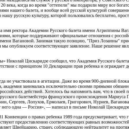
20 века, когда во время "оттепели" мы подарили миру все богатс
иями нашего балета, и вообще всей русской культурой совершенн
ю нашу русскую культуру, которой пользовались бесплатно, прос
на имя ректора Академии Русского балета имени Агриппины Ваг
ениями, которые поддерживают официальные отношения с россий
 имени Вагановой. Занимая такую позицию, "Приз Лозанны" пр
я мы опубликуем соответствующее заявление. Наше решение явл
ны» Николай Цискаридзе сообщил, что Академия Русского балет
етствии с принципом 10 Декларации прав ребенка и ограждает д
да не участвовала в агитации. Даже во время 900-дневной блок
да, академия занималась исключительно своими прямыми обязанн
ироссийских действий. Хотелось бы напомнить вам, что в своей
 русского балетмейстера французского происхождения Мариуса П
анчин, Сергеев, Лопухов, Ермолаев, Григорович, Нуриев, Вагано
у него одна — Россия», — написал в письме Николай Цискаридзе
31 Конвенции о правах ребенка 1989 года предусматривает, что 
йствуют предоставлению соответствующих равных возможностей д
авляет Швейцарию, страну, соблюдающую нейтралитет на протяже