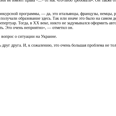
они не имеют права <...> от нас что-либо требовать». Он также 
онкурсной программы, — да, это итальянцы, французы, немцы, рус
 получали образование здесь. Так или иначе это было на самом д
епертуар. Тогда, в XX веке, никто не задумывался оформить авт
ть. Это очень неприятно», — отметил он.
 вопрос о ситуации на Украине.
друг друга. И, к сожалению, это очень большая проблема не то