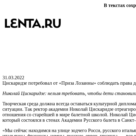
В текстах сох
31.03.2022
Цискаридзе потребовал от «Приза Лозанны» соблюдать права д
Николай Цискаридзе: нельзя требовать, чтобы дети становил
Творческая среда должна всегда оставаться культурной дипло
ситуации. Так ректор академии Николай Цискаридзе отреагиро
отношения со старейшей в мире балетной школой. Николай Цис
который состоялся в стенах Академии Русского балета в Санкт
«Мы сейчас находимся на улице зодчего Росси, русского италь
итальянцы, французы, немцы, русские, евреи, грузины, — все о