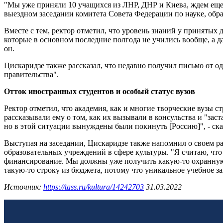
"Мы уже приняли 10 учащихся из ЛНР, ДНР и Киева, ждем еще 
выездном заседании комитета Совета Федерации по науке, обр
Вместе с тем, ректор отметил, что уровень знаний у принятых 
которые в основном последние полгода не учились вообще, а да
он.
Цискаридзе также рассказал, что недавно получил письмо от од
правительства".
Отток иностранных студентов и особый статус вузов
Ректор отметил, что академия, как и многие творческие вузы с
рассказывали ему о том, как их вызывали в консульства и "зас
но в этой ситуации вынуждены были покинуть [Россию]", - ска
Выступая на заседании, Цискаридзе также напомнил о своем р
образовательных учреждений в сфере культуры. "Я считаю, чт
финансирование. Мы должны уже получить какую-то охранную гр
такую-то строку из бюджета, потому что уникальное учебное за
Источник:
https://tass.ru/kultura/14242703
31.03.2022