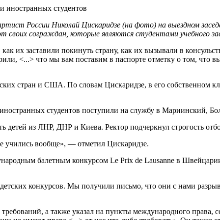
 и иностранных студентов
артист России Николай Цискаридзе (на фото) на выездном засе
от своих сограждан, которые являются студентами учебного зав
 как их заставили покинуть страну, как их вызывали в консульс
ворили, <...> что мы вам поставим в паспорте отметку о том, ч
ских стран и США. По словам Цискаридзе, в его собственном клас
ого иностранных студентов поступили на службу в Мариинский, 
ь детей из ЛНР, ДНР и Киева. Ректор подчеркнул строгость отб
не учились вообще», — отметил Цискаридзе.
дународным балетным конкурсом Le Prix de Lausanne в Швейцар
детских конкурсов. Мы получили письмо, что они с нами разрыва
 требований, а также указал на пункты международного права, с