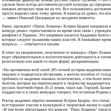
сделали было всегда достоянием русской культуры до середины 
никаких авторских прав ни на что. Все пользовались достижен
просто выразил свою точку зрения. Я никогда не думал, что вс
— заявил Николай Цискаридзе на заседании комитета.
Ранее, президент «Приза Лозанны» Кэтрин Брэдни направила 
конкурс решил «приостановить на время свои связи с учрежд
конфликт в Украине. Это напрямую касается Академии балета
которые следуют указаниям наших властей. В ближайшее врем
вопроса», — отмечается в письме.
В ответ на уведомление, полученное от конкурса «Приз Лозан
ведет образовательную и воспитательную деятельность в соотв
религиозную или какой-то иную форму дискриминации.
«На протяжении всей своей 285-летний история академия никог
окружен и подвергался обстрелами, а жители погибли от голо
требовать от академии никаких политических, а тем более ант
балетов, которые вы переписываете к творчеству выдающегося
русских балетмейстеров 20-21 веков, таких как: Горский, Бал
подданство и в своих мемуарах говорил, что истинная Родина 
Ректор академии обратил внимание Кэтрин Брэдни, что статья 
всестороннее участие в культурной и творческой жизни и соде
«Я тем более обескуражен что конкурс "Приз Лозанны" предст