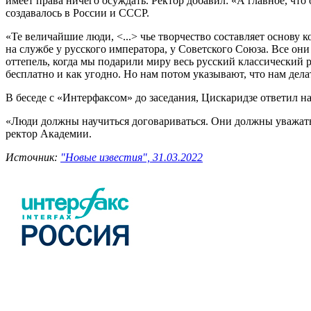
имеет права ничего осуждать. Ректор добавил: «А главное, что 
создавалось в России и СССР.
«Те величайшие люди, <...> чье творчество составляет основу к
на службе у русского императора, у Советского Союза. Все они
оттепель, когда мы подарили миру весь русский классический р
бесплатно и как угодно. Но нам потом указывают, что нам дела
В беседе с «Интерфаксом» до заседания, Цискаридзе ответил на
«Люди должны научиться договариваться. Они должны уважать 
ректор Академии.
Источник:
"Новые известия", 31.03.2022