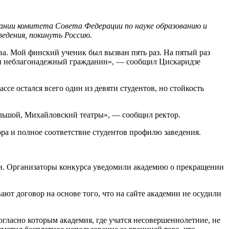
дании комитета Совета Федерации по науке образованию и
едения, покинуть Россию.
тва. Мой финский ученик был вызван пять раз. На пятый раз
то вы неблагонадежный гражданин», — сообщил Цискаридзе
се остался всего один из девяти студентов, но стойкость
Большой, Михайловский театры», — сообщил ректор.
ора и полное соответствие студентов профилю заведения.
ии. Организаторы конкурса уведомили академию о прекращении
ют договор на основе того, что на сайте академии не осудили
огласно которым академия, где учатся несовершеннолетние, не