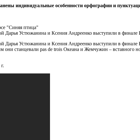
ранены индивидуальные особенности орфографии и пунктуац
се "Синяя птица"
й Дарья Устюжанина и Ксения Андреенко выступили в финале В
й Дарья Устюжанина и Ксения Андреенко выступили в финале В
 они станцевали pas de trois Океана и Жемчужин – вставного н
г.