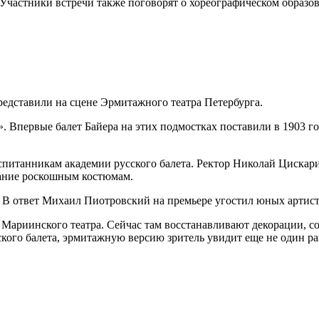
 Участники встречи также поговорят о хореографическом образов
редставили на сцене Эрмитажного театра Петербурга.
 Впервые балет Байера на этих подмостках поставили в 1903 го
итанникам академии русского балета. Ректор Николай Цискарид
мание роскошным костюмам.
. В ответ Михаил Пиотровский на премьере угостил юных артист
Мариинского театра. Сейчас там восстанавливают декорации, со
ского балета, эрмитажную версию зритель увидит еще не один ра