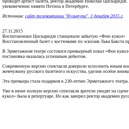
проведёт артист балета, ректор академии Николай Цискаридзе.
увековечении памяти Петипа в Петербурге.
Источник:
сайт телекомпании "Культура", 1 декабря 2015 г
.
27.11.2015
Воспитанники Цискаридзе станцевали забытую «Фею кукол»
Восстановленный балет с костюмами по эскизам Льва Бакста п
В Эрмитажном театре состоялся премьерный показ «Феи кукол».
постановка оказалась успешным дебютом.
Современную версию спектакля доверили исполнить юным восп
жемчужину русского балетного искусства, уделив особое вни
Эта премьера стала подарком к 230-летию Эрмитажного театра
Уже в июне полную версию спектакля зрители увидят на сцене 
кукол» была в репертуаре. Но как заверил ректор академии рус