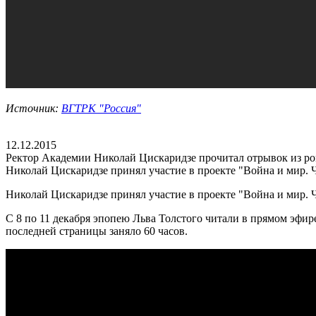
Источник:
ВГТРК "Россия"
12.12.2015
Ректор Академии Николай Цискаридзе прочитал отрывок из ро
Николай Цискаридзе принял участие в проекте "Война и мир. 
Николай Цискаридзе принял участие в проекте "Война и мир. 
С 8 по 11 декабря эпопею Льва Толстого читали в прямом эфире
последней страницы заняло 60 часов.