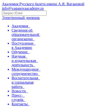
Академия Русского балета имени А.Я. Вагановой
info@vaganovaacademy.ru
Электронный дневник
Академия
Сведения об
образовательной
организации
Поступление
в Академию
Обучение
Научная
и издательская
деятельность
Международное
сотрудничество
Воспитательная
и социальная
работа
Новости
Пресс-
служба
Контакты