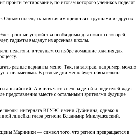
оит пройти тестирование, по итогам которого учеников поделят
. Однако посещать занятия им придется с группами из других
 Электронные устройства необходимы для поиска словарей,
удет, гаджеты выдадут из арсенала школы.
щали педагоги, в текущем сентябре домашние задания для
роцессу.
агать разные варианты меню. Так, на завтрак, например, можно
суп с пельменями. В разные дни меню будет обязательно
 и английский. А в пять часов вечера детей и родителей ждут
сле представления вместе с остальными зрителями будущие
азе школы–интерната ВГУЭС имени Дубинина, однако в
твенной линейки глава региона Владимир Миклушевский.
сцены Мариинки — символ того, что регион превращается в