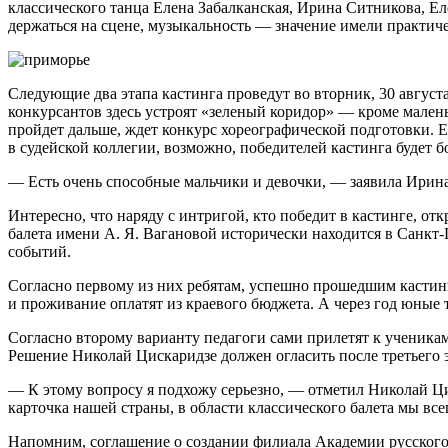
классического танца Елена Забалканская, Ирина Ситникова, Ел
держаться на сцене, музыкальность — значение имели практич
Следующие два этапа кастинга проведут во вторник, 30 август
конкурсантов здесь устроят «зеленый коридор» — кроме малень
пройдет дальше, ждет конкурс хореографической подготовки. Е
в судейской коллегии, возможно, победителей кастинга будет б
— Есть очень способные мальчики и девочки, — заявила Ирина С
Интересно, что наряду с интригой, кто победит в кастинге, от
балета имени А. Я. Вагановой исторически находится в Санкт-
событий.
Согласно первому из них ребятам, успешно прошедшим кастинг
и проживание оплатят из краевого бюджета. А через год юные 
Согласно второму варианту педагоги сами прилетят к ученикам
Решение Николай Цискаридзе должен огласить после третьего э
— К этому вопросу я подхожу серьезно, — отметил Николай Цис
карточка нашей страны, в области классического балета мы все
Напомним, соглашение о создании филиала Академии русског