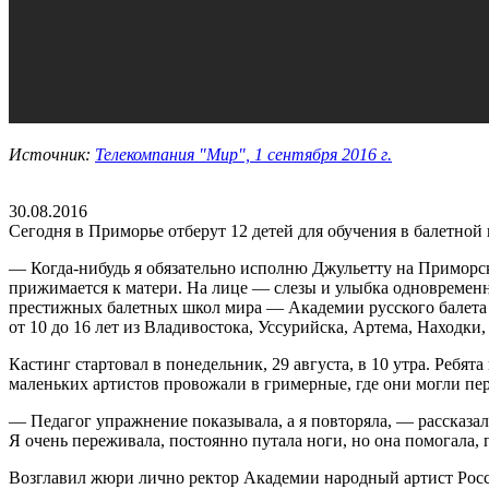
Источник:
Телекомпания "Мир", 1 сентября 2016 г.
30.08.2016
Сегодня в Приморье отберут 12 детей для обучения в балетной
— Когда-нибудь я обязательно исполню Джульетту на Приморс
прижимается к матери. На лице — слезы и улыбка одновременно
престижных балетных школ мира — Академии русского балета им
от 10 до 16 лет из Владивостока, Уссурийска, Артема, Находки
Кастинг стартовал в понедельник, 29 августа, в 10 утра. Реб
маленьких артистов провожали в гримерные, где они могли пер
— Педагог упражнение показывала, а я повторяла, — рассказал
Я очень переживала, постоянно путала ноги, но она помогала, 
Возглавил жюри лично ректор Академии народный артист Росси