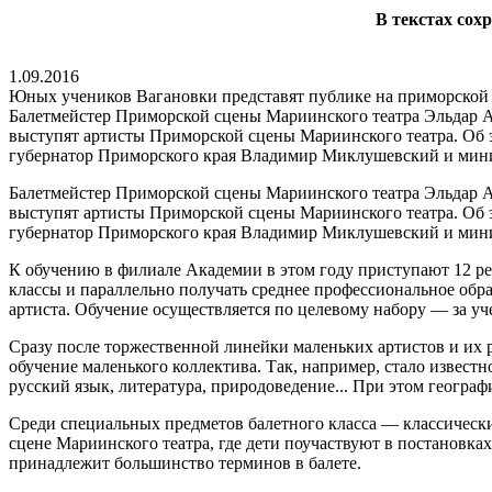
В текстах сох
1.09.2016
Юных учеников Вагановки представят публике на приморской 
Балетмейстер Приморской сцены Мариинского театра Эльдар Ал
выступят артисты Приморской сцены Мариинского театра. Об 
губернатор Приморского края Владимир Миклушевский и мини
Балетмейстер Приморской сцены Мариинского театра Эльдар Ал
выступят артисты Приморской сцены Мариинского театра. Об 
губернатор Приморского края Владимир Миклушевский и мини
К обучению в филиале Академии в этом году приступают 12 реб
классы и параллельно получать среднее профессиональное обр
артиста. Обучение осуществляется по целевому набору — за уч
Сразу после торжественной линейки маленьких артистов и их р
обучение маленького коллектива. Так, например, стало известн
русский язык, литература, природоведение... При этом географ
Среди специальных предметов балетного класса — классический
сцене Мариинского театра, где дети поучаствуют в постановка
принадлежит большинство терминов в балете.