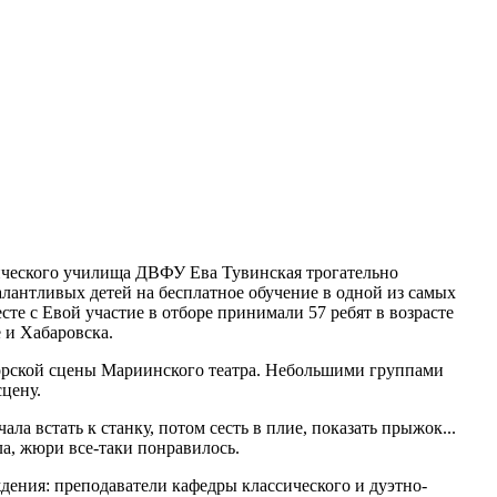
ического училища ДВФУ Ева Тувинская трогательно
алантливых детей на бесплатное обучение в одной из самых
е с Евой участие в отборе принимали 57 ребят в возрасте
 и Хабаровска.
риморской сцены Мариинского театра. Небольшими группами
сцену.
а встать к станку, потом сесть в плие, показать прыжок...
ла, жюри все-таки понравилось.
ения: преподаватели кафедры классического и дуэтно-