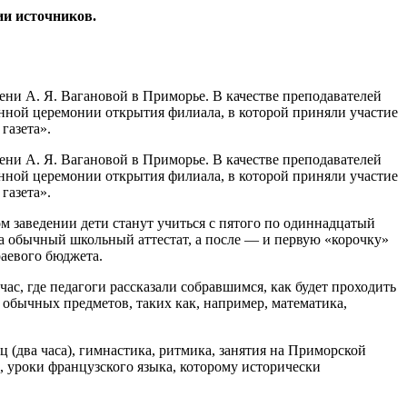
ии источников.
ни А. Я. Вагановой в Приморье. В качестве преподавателей
нной церемонии открытия филиала, в которой приняли участие
газета».
ни А. Я. Вагановой в Приморье. В качестве преподавателей
нной церемонии открытия филиала, в которой приняли участие
газета».
м заведении дети станут учиться с пятого по одиннадцатый
ла обычный школьный аттестат, а после — и первую «корочку»
раевого бюджета.
с, где педагоги рассказали собравшимся, как будет проходить
х обычных предметов, таких как, например, математика,
 (два часа), гимнастика, ритмика, занятия на Приморской
, уроки французского языка, которому исторически