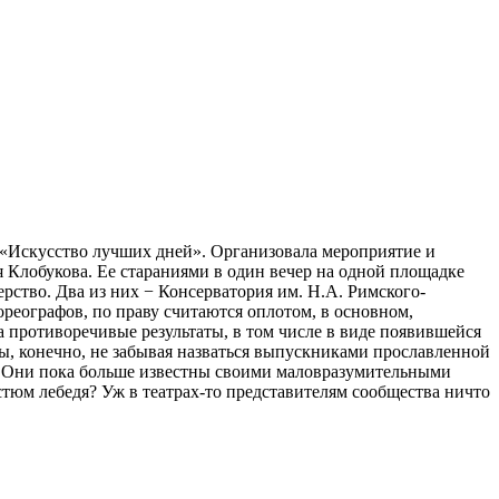
 «Искусство лучших дней». Организовала мероприятие и
я Клобукова. Ее стараниями в один вечер на одной площадке
рство. Два из них − Консерватория им. Н.А. Римского-
ореографов, по праву считаются оплотом, в основном,
 противоречивые результаты, в том числе в виде появившейся
ы, конечно, не забывая назваться выпускниками прославленной
го. Они пока больше известны своими маловразумительными
стюм лебедя? Уж в театрах-то представителям сообщества ничто