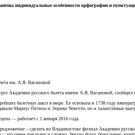
ранены индивидуальные особенности орфографии и пунктуац
ета им. А.Я. Вагановой
рге Академии русского балета имени А.Я. Вагановой, сообщил
тарейших балетных школ в мире. Ее основала в 1738 году импе
подавали Мариус Петипа и Энрико Чекетти, но и талантливые вы
на — работает с 1 января 2016 года.
редложение – сделать во Владивостоке филиал Академии русског
– это очень накладно и сложно. Звезды будут, безусловно, ездить