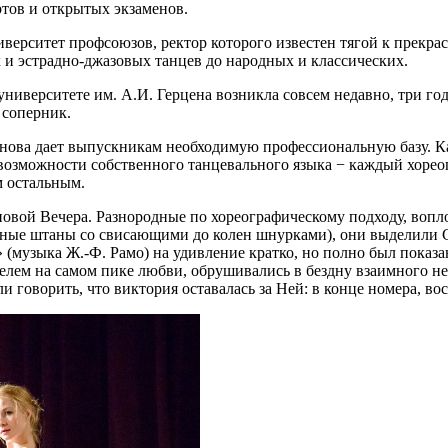
ртов и открытых экзаменов.
ерситет профсоюзов, ректор которого известен тягой к прекрас
 и эстрадно-джазовых танцев до народных и классических.
иверситете им. А.И. Герцена возникла совсем недавно, три года н
 соперник.
снова дает выпускникам необходимую профессиональную базу. Ка
озможности собственного танцевального языка − каждый хореогр
м остальным.
новой Вечера. Разнородные по хореографическому подходу, вопл
ные штаны со свисающими до колен шнурками), они выделили С
музыка Ж.-Ф. Рамо) на удивление кратко, но полно был показа
елем на самом пике любви, обрушивались в бездну взаимного не
 говорить, что виктория оставалась за Ней: в конце номера, восс