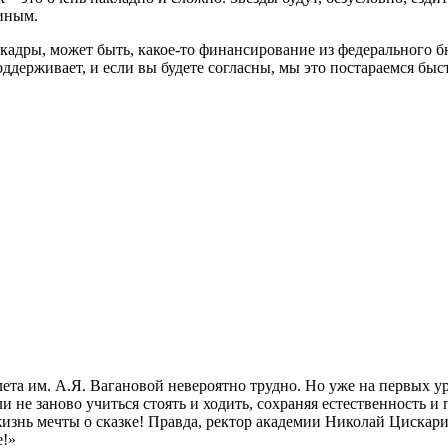
иным.
 кадры, может быть, какое-то финансирование из федерального б
держивает, и если вы будете согласны, мы это постараемся быст
та им. А.Я. Вагановой невероятно трудно. Но уже на первых ур
и не заново учиться стоять и ходить, сохраняя естественность и
изнь мечты о сказке! Правда, ректор академии Николай Цискарид
е!»