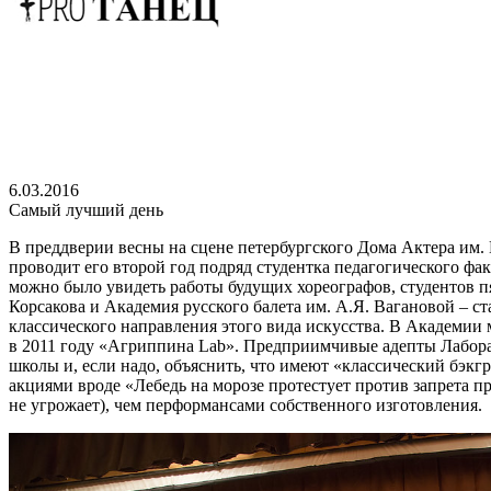
6.03.2016
Самый лучший день
В преддверии весны на сцене петербургского Дома Актера им.
проводит его второй год подряд студентка педагогического фа
можно было увидеть работы будущих хореографов, студентов пя
Корсакова и Академия русского балета им. А.Я. Вагановой – с
классического направления этого вида искусства. В Академии 
в 2011 году «Агриппина Lab». Предприимчивые адепты Лаборат
школы и, если надо, объяснить, что имеют «классический бэкг
акциями вроде «Лебедь на морозе протестует против запрета п
не угрожает), чем перформансами собственного изготовления.