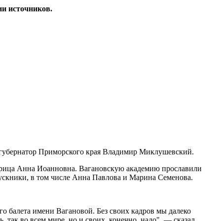
ии источников.
 губернатор Приморского края Владимир Миклушевский.
ратрица Анна Иоанновна. Вагановскую академию прославили
пускники, в том числе Анна Павлова и Марина Семенова.
о балета имени Вагановой. Без своих кадров мы далеко
, так во всем мире, но и своих, конечно, надо", — сказал