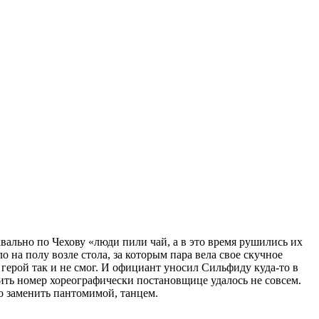
ально по Чехову «люди пили чай, а в это время рушились их
 на полу возле стола, за которым пара вела свое скучное
ерой так и не смог. И официант уносил Сильфиду куда-то в
оить номер хореографически постановщице удалось не совсем.
о заменить пантомимой, танцем.