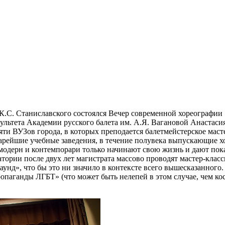
 К.С. Станиславского состоялся Вечер современной хореографии
культета Академии русского балета им. А.Я. Вагановой Анастаси
ти ВУЗов города, в которых преподается балетмейстерское масте
тарейшие учебные заведения, в течение полувека выпускающие х
модерн и контемпорари только начинают свою жизнь и дают пока
ории после двух лет магистрата массово проводят мастер-класс
раунд», что бы это ни значило в контексте всего вышесказанно
ропаганды ЛГБТ» (что может быть нелепей в этом случае, чем ко