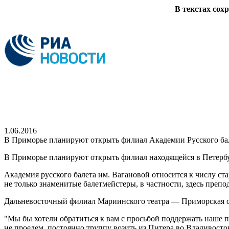
В текстах сох
1.06.2016
В Приморье планируют открыть филиал Академии Русского бал
В Приморье планируют открыть филиал находящейся в Петербу
Академия русского балета им. Вагановой относится к числу с
не только знаменитые балетмейстеры, в частности, здесь пре
Дальневосточный филиал Мариинского театра — Приморская сце
"Мы бы хотели обратиться к вам с просьбой поддержать наше п
не проедем, постоянно труппу возить из Питера во Владивосток 