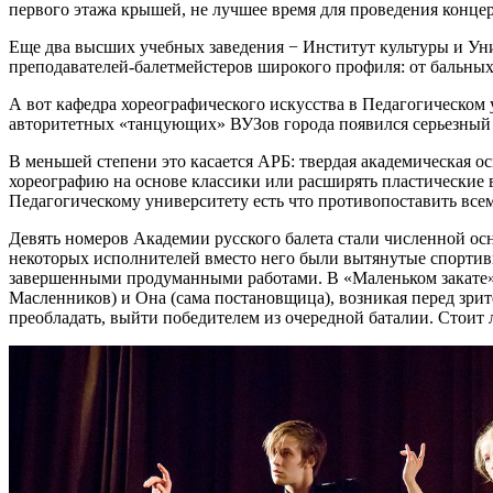
первого этажа крышей, не лучшее время для проведения конце
Еще два высших учебных заведения − Институт культуры и Унив
преподавателей-балетмейстеров широкого профиля: от бальных
А вот кафедра хореографического искусства в Педагогическом ун
авторитетных «танцующих» ВУЗов города появился серьезный
В меньшей степени это касается АРБ: твердая академическая о
хореографию на основе классики или расширять пластические в
Педагогическому университету есть что противопоставить все
Девять номеров Академии русского балета стали численной ос
некоторых исполнителей вместо него были вытянутые спортив
завершенными продуманными работами. В «Маленьком закате» (
Масленников) и Она (сама постановщица), возникая перед зрит
преобладать, выйти победителем из очередной баталии. Стоит ли