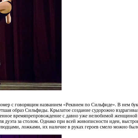
омер с говорящим названием «Реквием по Сильфиде». В нем букв
бретшая образ Сильфиды. Крылатое создание судорожно вздрагивало
сленное времяпрепровождение с давно уже нелюбимой женщиной г
для дуэта за столом. Однако при всей живописности идеи, выстр
блюдцами, ложками, их наличие в руках героев смело можно был