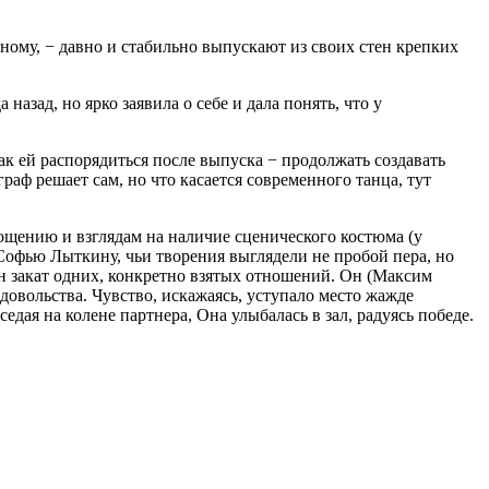
ному, − давно и стабильно выпускают из своих стен крепких
азад, но ярко заявила о себе и дала понять, что у
к ей распорядиться после выпуска − продолжать создавать
аф решает сам, но что касается современного танца, тут
ощению и взглядам на наличие сценического костюма (у
офью Лыткину, чьи творения выглядели не пробой пера, но
н закат одних, конкретно взятых отношений. Он (Максим
довольства. Чувство, искажаясь, уступало место жажде
едая на колене партнера, Она улыбалась в зал, радуясь победе.