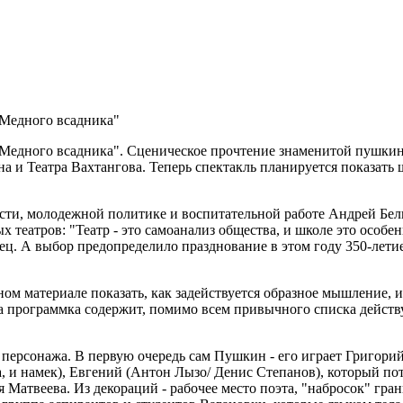
"Медного всадника"
"Медного всадника". Сценическое прочтение знаменитой пушкин
а и Театра Вахтангова. Теперь спектакль планируется показать 
сти, молодежной политике и воспитательной работе Андрей Бели
х театров: "Театр - это самоанализ общества, и школе это особ
азец. А выбор предопределило празднование в этом году 350-лет
м материале показать, как задействуется образное мышление, и 
а программка содержит, помимо всем привычного списка действ
персонажа. В первую очередь сам Пушкин - его играет Григорий
, и намек), Евгений (Антон Лызо/ Денис Степанов), который по
атвеева. Из декораций - рабочее место поэта, "набросок" гра