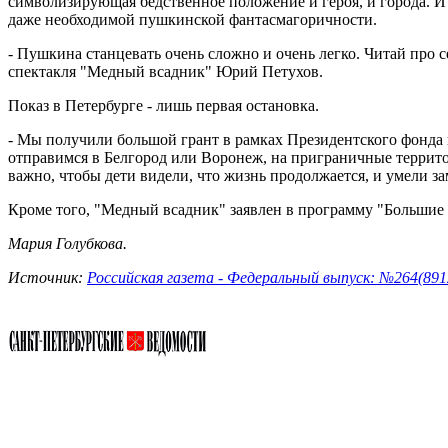
символизирующая бедственное положение и героя, и города. И 
даже необходимой пушкинской фантасмагоричности.
- Пушкина станцевать очень сложно и очень легко. Читай про 
спектакля "Медный всадник" Юрий Петухов.
Показ в Петербурге - лишь первая остановка.
- Мы получили большой грант в рамках Президентского фонда к
отправимся в Белгород или Воронеж, на приграничные территор
важно, чтобы дети видели, что жизнь продолжается, и умели зам
Кроме того, "Медный всадник" заявлен в программу "Большие га
Мария Голубкова.
Источник:
Российская газета - Федеральный выпуск: №264(891