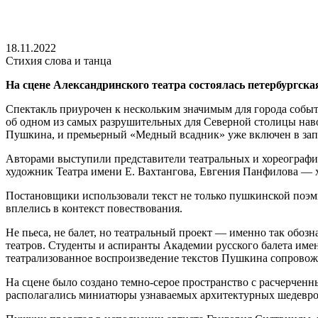
18.11.2022
Стихия слова и танца
На сцене Александринского театра состоялась петербургск
Спектакль приурочен к нескольким значимым для города событи
об одном из самых разрушительных для Северной столицы наводн
Пушкина, и премьерный «Медный всадник» уже включен в за
Авторами выступили представители театральных и хореограф
художник Театра имени Е. Вахтангова, Евгения Панфилова — 
Постановщики использовали текст не только пушкинской ­поэм
вплелись в контекст повествования.
Не пьеса, не балет, но театральный проект — именно так обоз
театров. Студенты и аспиранты Академии русского балета имен
театрализованное воспроизведение текстов Пушкина сопровож
На сцене было создано темно-серое пространство с расчерчен
располагались миниатюры узнаваемых архитектурных шедевро