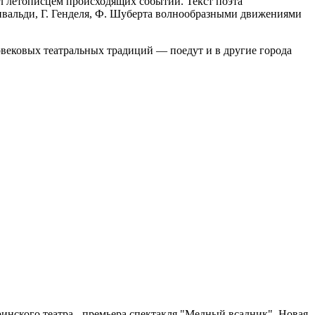
л летописцем происходящих событий. Текст поэта
ивальди, Г. Генделя, Ф. Шуберта волнообразными движениями
говековых театральных традиций — поедут и в другие города
нского театра - премьера спектакля "Медный всадник". Новая