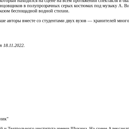
оторый находился на сцене на всем протяжении спектакля и бы
анцовщиков в полупрозрачных серых костюмах под музыку А. В
разом беспощадной водной стихии.
льше авторы вместе со студентами двух вузов — хранителей мно
 18.11.2022.
ник"
 и Театрального института имени Щукина. На сцене Александри