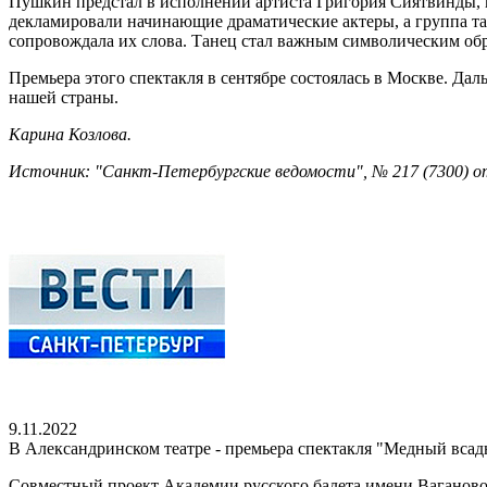
Пушкин предстал в исполнении артиста Григория Сиятвинды, к
декламировали начинающие драматические актеры, а группа т
сопровождала их слова. Танец стал важным символическим об
Премьера этого спектакля в сентябре состоялась в Москве. Да
нашей страны.
Карина Козлова.
Источник: "Санкт-Петербургские ведомости", № 217 (7300) от
9.11.2022
В Александринском театре - премьера спектакля "Медный всад
Совместный проект Академии русского балета имени Вагановой