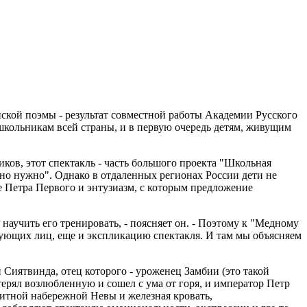
ской поэмы - результат совместной работы Академии Русского
школьникам всей страны, и в первую очередь детям, живущим
ков, этот спектакль - часть большого проекта "Школьная
енно нужно". Однако в отдаленных регионах России дети не
ие Петра Первого и энтузиазм, с которым предложение
научить его тренировать, - поясняет он. - Поэтому к "Медному
ующих лиц, еще и экспликацию спектакля. И там мы объясняем
 Сиятвинда, отец которого - уроженец Замбии (это такой
терял возлюбленную и сошел с ума от горя, и император Петр
нитной набережной Невы и железная кровать,