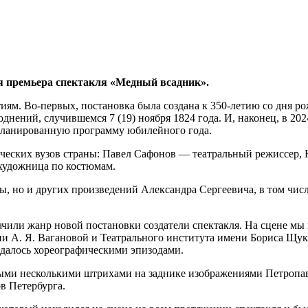
ая премьера спектакля «Медный всадник».
ям. Во-первых, постановка была создана к 350‑летию со дня ро
ений, случившемся 7 (19) ноября 1824 года. И, наконец, в 2024
планированную программу юбилейного года.
ических вузов страны: Павел Сафонов — театральный режиссер
художница по костюмам.
ы, но и других произведений ­Александра Сергеевича, в том чи
начили жанр новой постановки создатели спектакля. На сцене м
и А. Я. Вагановой и ­Театрального института имени Бориса Щук
далось хореографическими эпизодами.
ными несколькими штрихами на заднике изображениями Петропав
в Петербурга.