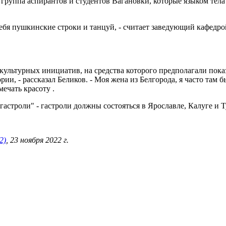
группа аспирантов и студентов Вагановки, которые языком тела
себя пушкинские строки и танцуй, - считает заведующий кафедр
ультурных инициатив, на средства которого предполагали показа
ии, - рассказал Беликов. - Моя жена из Белгорода, я часто там
ечать красоту .
строли" - гастроли должны состояться в Ярославле, Калуге и Ту
2)
, 23 ноября 2022 г.