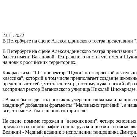
23.11.2022
В Петербурге на сцене Александринского театра представили 
В Петербурге на сцене Александринского театра представили 
балета имени Вагановой, Театрального института имени Щукин
на новых российских территориях.
Как рассказал "РГ" проректор "Щуки" по творческой деятельно
классика", который в том числе предполагает создание школьны
представляют себе, что такое театр, поэтому нужен некий обр
воспринял ректор Вагановского училища Николай Цискаридзе.
- Важно было сделать спектакль умеренно сложным и на понятно
всаднику" добавлены фрагменты "Маленьких трагедий", а наш
все, что может быть непонятно зрителю.
На сцене, помимо горожан и "невских волн", четыре основных 
прямой отсыл к биографии солнца русской поэзии - и насмешка
Великий - Медный всадник в исполнении танцовщика Дмитрия М