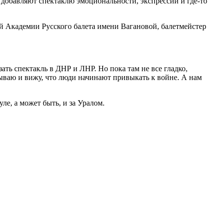
 добавляют спектаклю эмоциональности, экспрессии и где-то
ой Академии Русского балета имени Вагановой, балетмейстер
ть спектакль в ДНР и ЛНР. Но пока там не все гладко,
 бываю и вижу, что люди начинают привыкать к войне. А нам
ле, а может быть, и за Уралом.