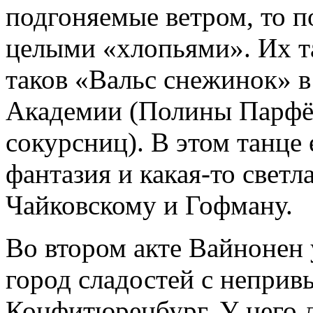
подгоняемые ветром, то по
целыми «хлопьями». Их та
таков «Вальс снежинок» в
Академии (Полины Парфё
сокурсниц). В этом танце 
фантазия и какая-то светл
Чайковскому и Гофману.
Во втором акте Вайнонен
город сладостей с непри
Конфитюренбург. У него 