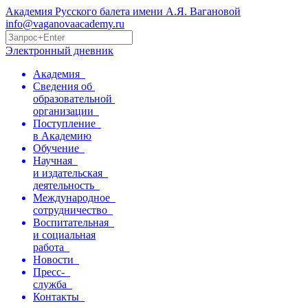
Академия Русского балета имени А.Я. Вагановой
info@vaganovaacademy.ru
Электронный дневник
Академия
Сведения об
образовательной
организации
Поступление
в Академию
Обучение
Научная
и издательская
деятельность
Международное
сотрудничество
Воспитательная
и социальная
работа
Новости
Пресс-
служба
Контакты