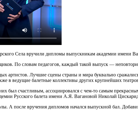
Царского Села вручили дипломы выпускникам академии имени Ва
щиков. По словам педагогов, каждый такой выпуск — неповтори
ых артистов. Лучшие сцены страны и мира буквально сражались
кже в ведущие балетные коллективы других крупнейших театров
 них был счастливым, ассоциировался с чем-то самым прекрасным.
адемии Русского балета имени А.Я. Вагановой Николай Цискарид
лы. А после вручения дипломов начался выпускной бал. Добав