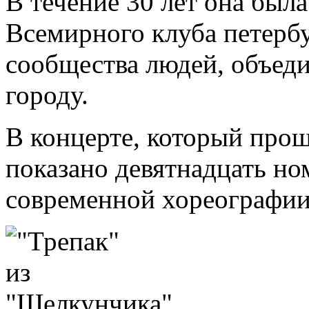
В течение 30 лет она был
Всемирного клуба петерб
сообщества людей, объед
городу.
В концерте, который про
показано девятнадцать но
современной хореографии