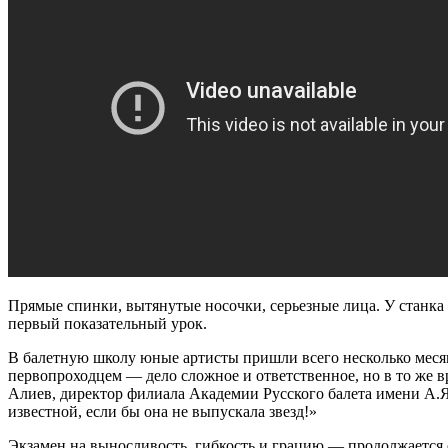
Прямые спинки, вытянутые носочки, серьезные лица. У станк
первый показательный урок.
В балетную школу юные артисты пришли всего несколько месяц
первопроходцем — дело сложное и ответственное, но в то же в
Алиев, директор филиала Академии Русского балета имени А.Я.
известной, если бы она не выпускала звезд!»
Экзамен на выносливость, гибкость и грацию — продолжается о