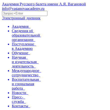
Академия Русского балета имени А.Я. Вагановой
info@vaganovaacademy.ru
Электронный дневник
Академия
Сведения об
образовательной
организации
Поступление
в Академию
Обучение
Научная
и издательская
деятельность
Международное
сотрудничество
Воспитательная
и социальная
работа
Новости
Пресс-
служба
Контакты