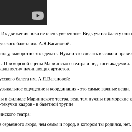
Их движения пока не очень уверенные. Ведь учатся балету они 
сского балета им. А.Я.Вагановой:
 ногу, выворотно это сделать. Нужно это сделать высоко и прави
 Приморской сцены Мариинского театра и педагоги академии. Го
кальности» начинающих артистов.
сского балета им. А.Я.Вагановой:
е музыкальное ощущение и координация - это самые важные вещи.
ланы в филиале Мариинского театра, ведь там нужны приморски
текучки кадров» в балетной труппе.
нского театра:
 серьезного якоря, чем семья и город, в котором ты родился, нет