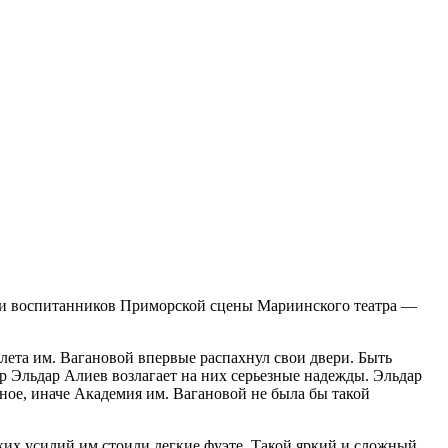
-ти воспитанников Приморской сцены Мариинского театра —
лета им. Вагановой впервые распахнул свои двери. Быть
ер Эльдар Алиев возлагает на них серьезные надежды. Эльдар
ное, иначе Академия им. Вагановой не была бы такой
ьких усилий им стоили легкие фуэте. Такой яркий и сложный