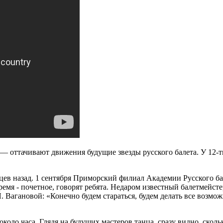
а — оттачивают движения будущие звезды русского балета. У 12
ев назад. 1 сентября Приморский филиал Академии Русского ба
ремя - почетное, говорят ребята. Недаром известный балетмейст
 Вагановой: «Конечно будем стараться, будем делать все возмож
коло часа. Глядя на будущих мастеров танца, сразу видно, скол