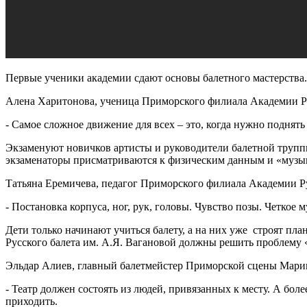
Первые ученики академии сдают основы балетного мастерства. 
Алена Харитонова, ученица Приморского филиала Академии Ру
- Самое сложное движение для всех – это, когда нужно поднять
Экзаменуют новичков артисты и руководители балетной труппы
экзаменаторы присматриваются к физическим данным и «музы
Татьяна Еремичева, педагог Приморского филиала Академии Ру
- Постановка корпуса, ног, рук, головы. Чувство позы. Четко
Дети только начинают учиться балету, а на них уже строят п
Русского балета им. А.Я. Вагановой должны решить проблему «
Эльдар Алиев, главный балетмейстер Приморской сцены Марии
- Театр должен состоять из людей, привязанных к месту. А более
приходить.