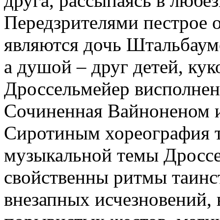
друга, рассыпаясь в любе
Передзрителями пестрое 
являются дочь Штальбаум
а душой – друг детей, ку
Дроссельмейер висполнен
Сочиненная Вайноненом и
Сиротиным хореография т
музыкальной темы Дроссе
свойственны ритмы таинс
внезапных исчезновений,