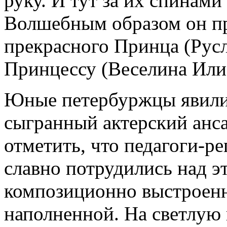
руку. И тут за их спинами
Волшебным образом он п
прекрасного Принца (Рус
Принцессу (Веселина Илие
Юные петербуржцы явили
сыгранный актерский анс
отметить, что педагоги-р
славно потрудились над э
композиционно выстроенн
наполненной. На светлую