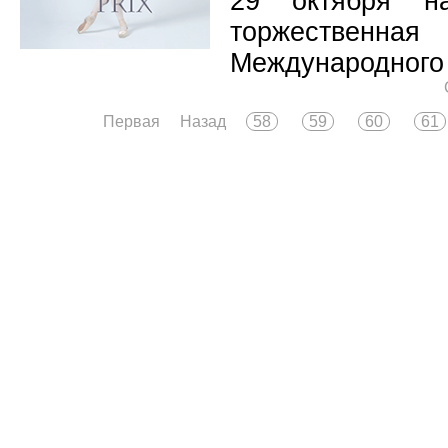
29 октября н
торжественная
Международного 
Первая
Назад
58
59
60
61