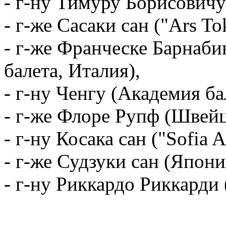
- г-ну Тимуру Борисовичу
- г-же Сасаки сан ("Ars T
- г-же Франческе Барнаби
балета, Италия),
- г-ну Ченгу (Академия ба
- г-же Флоре Рупф (Швейц
- г-ну Косака сан ("Sofia A
- г-же Судзуки сан (Япони
- г-ну Риккардо Риккарди 