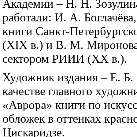
Академии – Н. Н. Зозулин
работали: И. А. Боглачёв
книги Санкт-Петербургск
(XIX в.) и В. М. Миронов
сектором РИИИ (XX в.).
Художник издания – Е. Б
качестве главного художни
«Аврора» книги по искусс
обложек в оттенках красн
Цискаридзе.