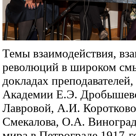
Темы взаимодействия, вза
революций в широком смы
докладах преподавателей,
Академии Е.Э. Дробышево
Лавровой, А.И. Коротков
Смекалова, О.А. Виногра
мира в Петрограде 1917-г