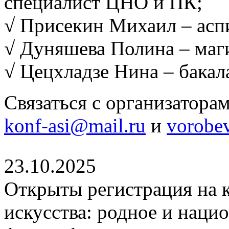
специалист ЦНО и ПК;
√ Присекин Михаил – асп
√ Дуняшева Полина – маг
√ Цецхладзе Нина – бакал
Связаться с организатора
konf-asi@mail.ru
и
vorobe
23.10.2025
Открыты регистрация на
искусства: родное и нацио