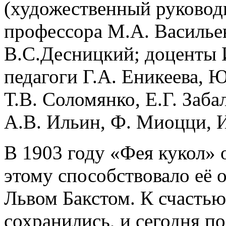
(художественный руковод
профессора М.А. Васильев
В.С.Десницкий; доценты 
педагоги Г.А. Еникеева, 
Т.В. Соломянко, Е.Г. Заба
А.В. Ильин, Ф. Миоцци, И
В 1903 году «Фея кукол» 
этому способствовало её
Львом Бакстом. К счастью
сохранились, и сегодня п