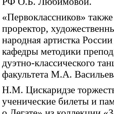
РФ О.Б. Любимовой.
«Первоклассников» также
проректор, художественн
народная артистка Росси
кафедры методики препод
дуэтно-классического тан
факультета М.А. Васильев
Н.М. Цискаридзе торжест
ученические билеты и па
о Легате» из коллекции «З