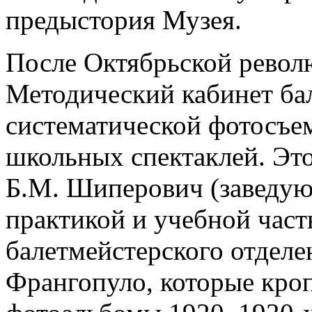
предыстория Музея.
После Октябрьской револ
Методический кабинет ба
систематической фотосъе
школьных спектаклей. Это
Б.М. Шиперович (заведу
практикой и учебной част
балетмейстерского отдел
Франгопуло, которые кро