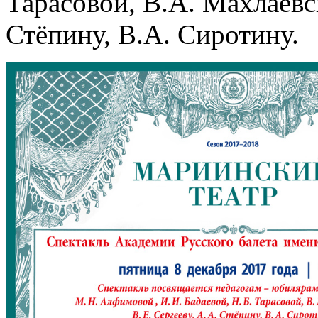
Тарасовой, В.А. Махлаевск
Стёпину, В.А. Сиротину.