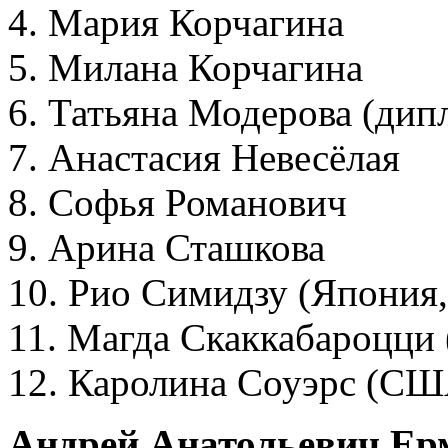
4. Мария Корчагина
5. Милана Корчагина
6. Татьяна Модерова (дип
7. Анастасия Невесёлая
8. Софья Романович
9. Арина Сташкова
10. Рио Симидзу (Япония,
11. Магда Скаккабароцци 
12. Каролина Соуэрс (США
Андрей Анатольевич Ер