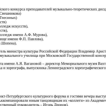
сийского конкурса преподавателей музыкально-теоретических д
 Свешникова)
 Гнесиных)
ств)
лледж искусств),
ств),
олледж имени А.Ф. Мурова),
лище имени Ф.П. Павлова),
Ф.Шопена).
ель министра культуры Российской Федерации Владимир Ариста
 музыкального училища при Московской Государственной консер
лета имени А.Я. Вагановой – директор Мемориального музея Вах
а и хореографа, выпускника Ленинградского хореографического
нкт-Петурбургского культурного форума и гостями вечера выст
. Аккомпанировали юным танцовщикам их «коллеги» из Академич
ственный руководитель – Игорь Дронов).