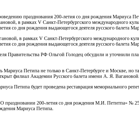
роведению празднования 200-летия со дня рождения Мариуса Пе
гановой, в рамках V Санкт-Петербургского международного культ
етия со дня рождения выдающегося деятеля русского балета Ма
агановой, в рамках V Санкт-Петербургского международного куль
етия со дня рождения выдающегося деятеля русского балета Ма
теля Правительства РФ Ольгой Голодец обсудили и уточнили план
 Мариуса Петипа не только в Санкт-Петербурге и Москве, но та
открыт филиал Академии Русского балета имени А. Я. Вагановой
ариуса Петипа будет проведена реставрация мемориального репе
«О праздновании 200-летия со дня рождения М.И. Петитпа» № 25
ождения Мариуса Петипа.