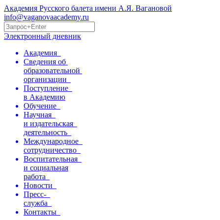
Академия Русского балета имени А.Я. Вагановой
info@vaganovaacademy.ru
Электронный дневник
Академия
Сведения об
образовательной
организации
Поступление
в Академию
Обучение
Научная
и издательская
деятельность
Международное
сотрудничество
Воспитательная
и социальная
работа
Новости
Пресс-
служба
Контакты