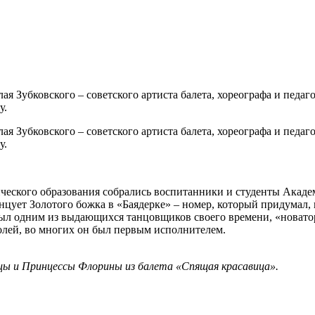
лая Зубковского – советского артиста балета, хореографа и педа
у.
лая Зубковского – советского артиста балета, хореографа и педа
у.
ского образования собрались воспитанники и студенты Академии
анцует Золотого божка в «Баядерке» – номер, который придумал,
ыл одним из выдающихся танцовщиков своего времени, «новато
олей, во многих он был первым исполнителем.
тицы и Принцессы Флорины из балета «Спящая красавица».