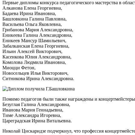
Первые дипломы конкурса педагогического мастерства в облас
Алканова Елена Георгиевна,
Бадаева Ирина Ивановна,
Башловкина Галина Павловна,
Васильева Ольга Яковлевна,
Грибанова Мария Александровна,
Еникеева Галина Александровна,
Еникеев Мансур Шамильевич,
Забалканская Елена Георгиевна,
Ильин Алексей Викторович,
Касенкова Юлия Александровна,
Комолова Людмила Ивановна,
Миоцци Фетон,
Новосельцев Илья Викторович,
Ситникова Ирина Александровна.
Помимо педагогов были также награждены и концертмейстеры 
Безуглая Галина Александровна,
Иванова Мария Геннадьевна,
Тиме Александра Игоревна,
Цареградская Ирина Витальевна.
Николай Цискаридзе подчеркнул, что профессия концертмейстер