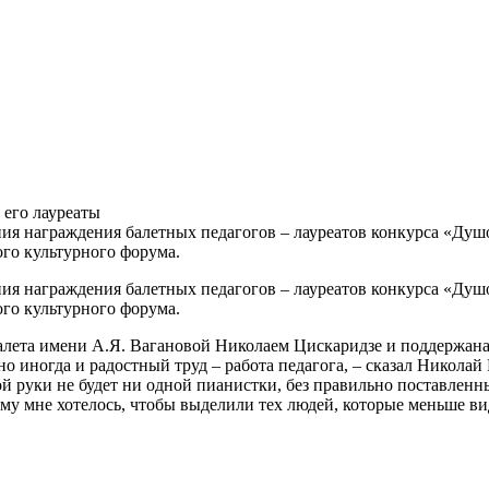
 его лауреаты
ния награждения балетных педагогов – лауреатов конкурса «Ду
го культурного форума.
ия награждения балетных педагогов ­– лауреатов конкурса «Ду
го культурного форума.
алета имени А.Я. Вагановой Николаем Цискаридзе и поддержана
но иногда и радостный труд – работа педагога, – сказал Николай
ной руки не будет ни одной пианистки, без правильно поставленны
ому мне хотелось, чтобы выделили тех людей, которые меньше ви