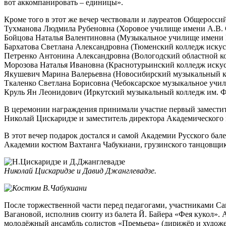
вот аккомпанировать – единицы».
Кроме того в этот же вечер чествовали и лауреатов Общерос
Тухманова Людмила Рубеновна (Хоровое училище имени А.В.
Бойцова Наталья Валентиновна (Музыкальное училище имени
Бархатова Светлана Александровна (Тюменский колледж искус
Петренко Антонина Александровна (Вологодский областной ко
Морозова Наталья Ивановна (Краснотурьинский колледж искус
Якушевич Марина Валерьевна (Новосибирский музыкальный к
Ткаленко Светлана Борисовна (Чебоксарское музыкальное учи
Круль Ян Леонидович (Иркутский музыкальный колледж им. 
В церемонии награждения принимали участие первый заместит
Николай Цискаридзе и заместитель директора Академического
В этот вечер подарок достался и самой Академии Русского ба
Академии костюм Вахтанга Чабукиани, грузинского танцовщик
Николай Цискаридзе и Давид Джанглевадзе.
После торжественной части перед педагогами, участниками Са
Вагановой, исполнив сюиту из балета Й. Байера «Фея кукол»
молодёжный ансамбль солистов «Премьера» (дирижёр и художе