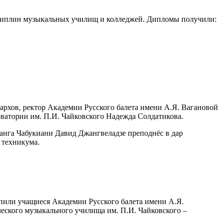
исциплин музыкальных училищ и колледжей. Дипломы получили:
рхов, ректор Академии Русского балета имени А.Я. Вагановой
ватории им. П.И. Чайковского Надежда Солдатикова.
танга Чабукиани Давид Джангвеладзе преподнёс в дар
 техникума.
упили учащиеся Академии Русского балета имени А.Я.
еского музыкального училища им. П.И. Чайковского –