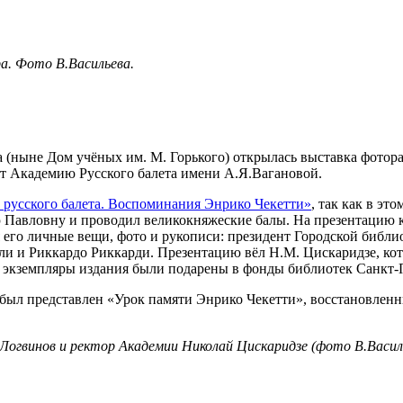
а. Фото В.Васильева.
а (ныне Дом учёных им. М. Горького) открылась выставка фото
яет Академию Русского балета имени А.Я.Вагановой.
 русского балета. Воспоминания Энрико Чекетти»
, так как в э
Павловну и проводил великокняжеские балы. На презентацию к
ся его личные вещи, фото и рукописи: президент Городской биб
и и Риккардо Риккарди. Презентацию вёл Н.М. Цискаридзе, кот
е экземпляры издания были подарены в фонды библиотек Санкт-
был представлен «Урок памяти Энрико Чекетти», восстановленн
огвинов и ректор Академии Николай Цискаридзе (фото В.Василь