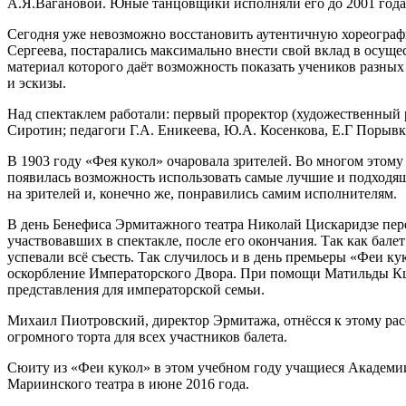
А.Я.Вагановой. Юные танцовщики исполняли его до 2001 года
Сегодня уже невозможно восстановить аутентичную хореографию
Сергеева, постарались максимально внести свой вклад в осущ
материал которого даёт возможность показать учеников разных
и эскизы.
Над спектаклем работали: первый проректор (художественный 
Сиротин; педагоги Г.А. Еникеева, Ю.А. Косенкова, Е.Г Порывк
В 1903 году «Фея кукол» очаровала зрителей. Во многом этому
появилась возможность использовать самые лучшие и подходя
на зрителей и, конечно же, понравились самим исполнителям.
В день Бенефиса Эрмитажного театра Николай Цискаридзе пере
участвовавших в спектакле, после его окончания. Так как бале
успевали всё съесть. Так случилось и в день премьеры «Феи к
оскорбление Императорского Двора. При помощи Матильды Кш
представления для императорской семьи.
Михаил Пиотровский, директор Эрмитажа, отнёсся к этому расс
огромного торта для всех участников балета.
Сюиту из «Феи кукол» в этом учебном году учащиеся Академии 
Мариинского театра в июне 2016 года.