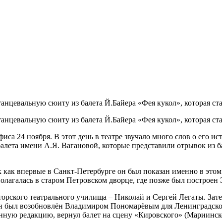
анцевальную сюиту из балета Й.Байера «Фея кукол», которая ст
анцевальную сюиту из балета Й.Байера «Фея кукол», которая ст
са 24 ноября. В этот день в театре звучало много слов о его ис
лета имени А.Я. Вагановой, которые представили отрывок из бал
 как впервые в Санкт-Петербурге он был показан именно в этом 
сполагалась в старом Петровском дворце, где позже был построе
рского театрального училища – Николай и Сергей Легаты. Затем
у, он был возобновлён Владимиром Пономарёвым для Ленинградско
венную редакцию, вернул балет на сцену «Кировского» (Мариинс