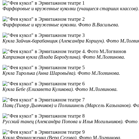
Фарфоровые и кружевные куколки (учащиеся старших классов)
Фарфоровые и кружевные куколки. Фото В.Васильева.
Кукла Зайчик-барабанщик (Александра Коршун). Фото М.Логви
Капризная кукла (Влада Бородулина). Фото М.Логвинова.
Кукла Тиролька (Анна Шаровьёва). Фото М.Логвинова.
Кукла Бебе (Елизавета Куликова). Фото М.Логвинова.
Паяц (Тимур Дымчиков) и Полишинель (Марсель Казыханов). Ф
Русский танец (Александра Попова и Илья Могильников). Фото 
Кукла Француженка (Вера Сегова). Фото М.Логвинова.