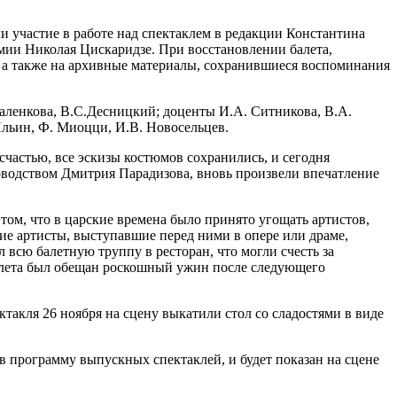
и участие в работе над спектаклем в редакции Константина
мии Николая Цискаридзе. При восстановлении балета,
а, а также на архивные материалы, сохранившиеся воспоминания
аленкова, В.С.Десницкий; доценты И.А. Ситникова, В.А.
 Ильин, Ф. Миоцци, И.В. Новосельцев.
счастью, все эскизы костюмов сохранились, и сегодня
оводством Дмитрия Парадизова, вновь произвели впечатление
ом, что в царские времена было принято угощать артистов,
гие артисты, выступавшие перед ними в опере или драме,
 всю балетную труппу в ресторан, что могли счесть за
алета был обещан роскошный ужин после следующего
ктакля 26 ноября на сцену выкатили стол со сладостями в виде
в программу выпускных спектаклей, и будет показан на сцене