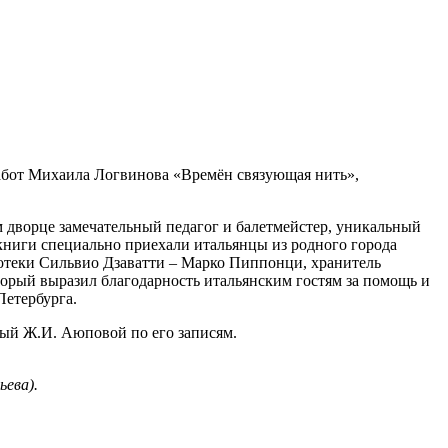
работ Михаила Логвинова «Времён связующая нить»,
том дворце замечательный педагог и балетмейстер, уникальный
ниги специально приехали итальянцы из родного города
лиотеки Сильвио Дзаватти – Марко Пиппонци, хранитель
орый выразил благодарность итальянским гостям за помощь и
Петербурга.
ый Ж.И. Аюповой по его записям.
ева).