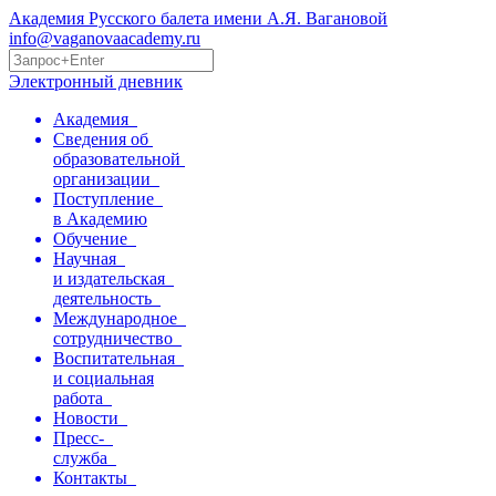
Академия Русского балета имени А.Я. Вагановой
info@vaganovaacademy.ru
Электронный дневник
Академия
Сведения об
образовательной
организации
Поступление
в Академию
Обучение
Научная
и издательская
деятельность
Международное
сотрудничество
Воспитательная
и социальная
работа
Новости
Пресс-
служба
Контакты