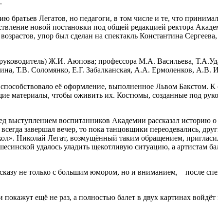
.
 братьев Легатов, но педагоги, в том числе и те, что принимал
ествление новой постановки под общей редакцией ректора Акаде
 возрастов, упор был сделан на спектакль Константина Сергеев
руководитель) Ж.И. Аюпова; профессора М.А. Васильева, Т.А.Уд
ина, Т.В. Соломянко, Е.Г. Забалканская, А.А. Ермоленков, А.В.
 способствовало её оформление, выполненное Львом Бакстом. К 
щие материалы, чтобы оживить их. Костюмы, созданные под рук
д выступлением воспитанников Академии рассказал историю о т
т всегда завершал вечер, то пока танцовщики переодевались, дру
укол». Николай Легат, возмущённый таким обращением, пригласил
есинской удалось уладить щекотливую ситуацию, а артистам б
казу не только с большим юмором, но и вниманием, ­– после спе
покажут ещё не раз, а полностью балет в двух картинах войдёт 