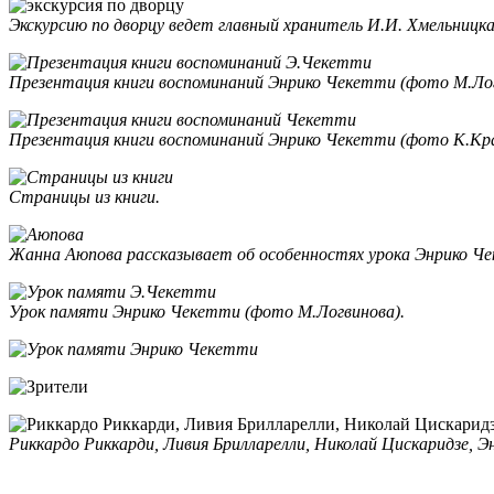
Экскурсию по дворцу ведет главный хранитель И.И. Хмельницка
Презентация книги воспоминаний Энрико Чекетти (фото М.Лог
Презентация книги воспоминаний Энрико Чекетти (фото К.Кра
Страницы из книги.
Жанна Аюпова рассказывает об особенностях урока Энрико Ч
Урок памяти Энрико Чекетти (фото М.Логвинова).
Риккардо Риккарди, Ливия Брилларелли, Николай Цискаридзе, Э