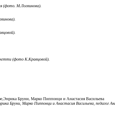
я (фото. М.Логвинова).
винова).
вцовой).
екетти (фото К.Кравцовой).
нрика Бруни, Марко Пиппонци и Анастасия Васильева, педагог А