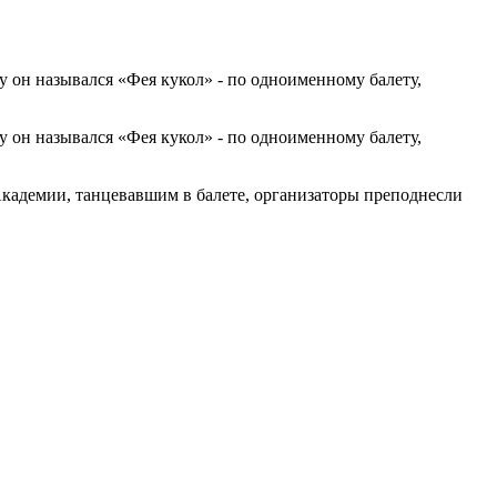
у он назывался «Фея кукол» - по одноименному балету,
у он назывался «Фея кукол» - по одноименному балету,
Академии, танцевавшим в балете, организаторы преподнесли