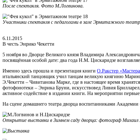
После спектакля. Фото М.Логвинова.
Участники спектакля с педагогами в зале Эрмитажного театр
6.11.2015
В честь Энрико Чекетти
5 ноября во Дворце Великого князя Владимира Александрович
посвящённая особой дате: два года Н.М. Цискаридзе возглавл
Именно здесь прошла и презентация книги
О.Ракстер «Мастера
итальянский танцовщик учил танцам великую княгиню Марию 
Э.Чекетти – Чивитанова Марке, где в настоящее время хранят
фотофонотеки – Энрика Бруни, искусствовед Ливия Брилларелл
активное содействие в издании книги. На мероприятии первы
На сцене домашнего театра дворца воспитанниками Академии 
Открытие выставки в Зимнем саду дворца: фотограф Михаил Л