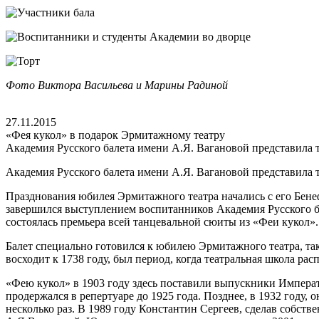
Фото Виктора Васильева и Марины Радиной
27.11.2015
«Фея кукол» в подарок Эрмитажному театру
Академия Русского балета имени А.Я. Вагановой представила т
Академия Русского балета имени А.Я. Вагановой представила т
Празднования юбилея Эрмитажного театра начались с его Бенефи
завершился выступлением воспитанников Академия Русского ба
состоялась премьера всей танцевальной сюиты из «Феи кукол».
Балет специально готовился к юбилею Эрмитажного театра, так
восходит к 1738 году, был период, когда театральная школа ра
«Фею кукол» в 1903 году здесь поставили выпускники Императо
продержался в репертуаре до 1925 года. Позднее, в 1932 год
несколько раз. В 1989 году Константин Сергеев, сделав собст