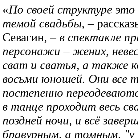
«
По своей структуре это
темой свадьбы
, – расска
Севагин, –
в спектакле п
персонажи – жених, невес
сват и сватья, а также к
восьми юношей. Они все т
постепенно переодеваютс
в танце проходит весь св
поздней ночи, и всё завер
бравурным, а томным, "у