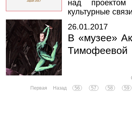
над проектом 
культурные связ
26.01.2017
В «музее» А
Тимофеевой
Первая
Назад
56
57
58
59