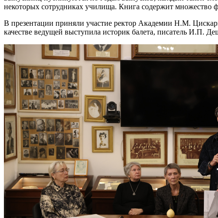
некоторых сотрудниках училища. Книга содержит множество 
В презентации приняли участие ректор Академии Н.М. Цискари
качестве ведущей выступила историк балета, писатель И.П. Д