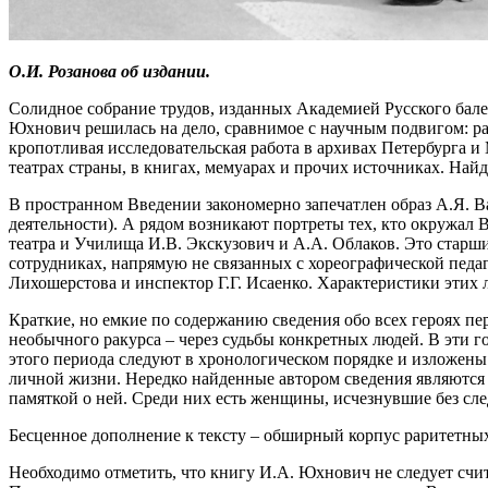
О.И. Розанова об издании.
Солидное собрание трудов, изданных Академией Русского бал
Юхнович решилась на дело, сравнимое с научным подвигом: ра
кропотливая исследовательская работа в архивах Петербурга 
театрах страны, в книгах, мемуарах и прочих источниках. На
В пространном Введении закономерно запечатлен образ А.Я. Ва
деятельности). А рядом возникают портреты тех, кто окружал
театра и Училища И.В. Экскузович и А.А. Облаков. Это старши
сотрудниках, напрямую не связанных с хореографической педа
Лихошерстова и инспектор Г.Г. Исаенко. Характеристики этих 
Краткие, но емкие по содержанию сведения обо всех героях пе
необычного ракурса – через судьбы конкретных людей. В эти
этого периода следуют в хронологическом порядке и изложен
личной жизни. Нередко найденные автором сведения являются
памяткой о ней. Среди них есть женщины, исчезнувшие без сле
Бесценное дополнение к тексту – обширный корпус раритетных
Необходимо отметить, что книгу И.А. Юхнович не следует счи