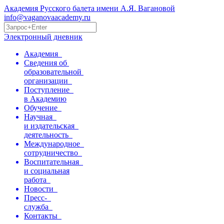
Академия Русского балета имени А.Я. Вагановой
info@vaganovaacademy.ru
Электронный дневник
Академия
Сведения об
образовательной
организации
Поступление
в Академию
Обучение
Научная
и издательская
деятельность
Международное
сотрудничество
Воспитательная
и социальная
работа
Новости
Пресс-
служба
Контакты