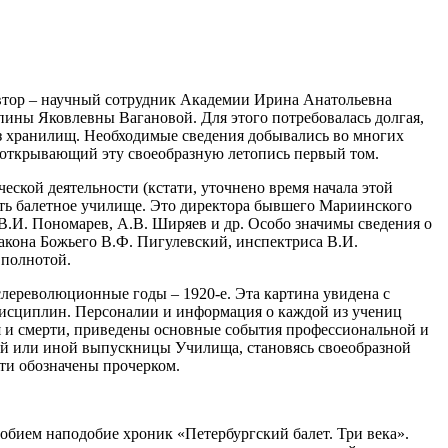
Автор – научный сотрудник Академии Ирина Анатольевна
пины Яковлевны Вагановой. Для этого потребовалась долгая,
из хранилищ. Необходимые сведения добывались во многих
м открывающий эту своеобразную летопись первый том.
еской деятельности (кстати, уточнено время начала этой
ить балетное училище. Это директора бывшего Мариинского
В.И. Пономарев, А.В. Ширяев и др. Особо значимы сведения о
акона Божьего В.Ф. Пигулевский, инспектриса В.И.
 полнотой.
слереволюционные годы – 1920-е. Эта картина увидена с
дисциплин. Персоналии и информация о каждой из учениц
я и смерти, приведены основные события профессиональной и
ой или иной выпускницы Училища, становясь своеобразной
рти обозначены прочерком.
обием наподобие хроник «Петербургский балет. Три века».