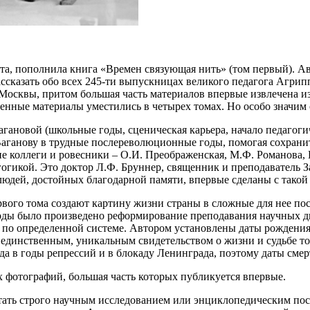
ета, пополнила книга «Времен связующая нить» (том первый). 
ссказать обо всех 245-ти выпускницах великого педагога Агрип
и Москвы, притом большая часть материалов впервые извлечена 
йденные материалы уместились в четырех томах. Но особо значи
гановой (школьные годы, сценическая карьера, начало педагогич
 Ваганову в трудные послереволюционные годы, помогая сохран
е коллеги и ровесники – О.И. Преображенская, М.Ф. Романова, 
гогикой. Это доктор Л.Ф. Бруннер, священник и преподаватель З
людей, достойных благодарной памяти, впервые сделаны с такой
рвого тома создают картину жизни страны в сложные для нее по
 годы было произведено реформирование преподавания научных 
ы по определенной системе. Автором установлены даты рождени
 единственным, уникальным свидетельством о жизни и судьбе т
да в годы репрессий и в блокаду Ленинграда, поэтому даты сме
 фотографий, большая часть которых публикуется впервые.
тать строго научным исследованием или энциклопедическим пос