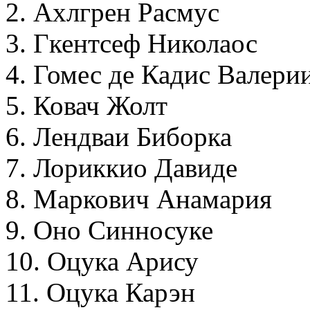
2. Ахлгрен Расмус
3. Гкентсеф Николаос
4. Гомес де Кадис Валери
5. Ковач Жолт
6. Лендваи Биборка
7. Лориккио Давиде
8. Маркович Анамария
9. Оно Синносуке
10. Оцука Арису
11. Оцука Карэн