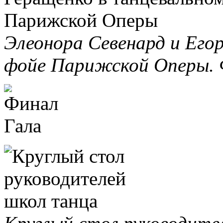
Элеонора Севенард и Его
фойе Парижской Оперы. 