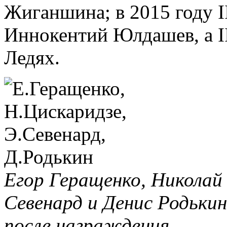
Жиганшина; в 2015 году I
Иннокентий Юлдашев, а I
Ледях.
Егор Геращенко, Николай
Севенард и Денис Родьки
после награждения.