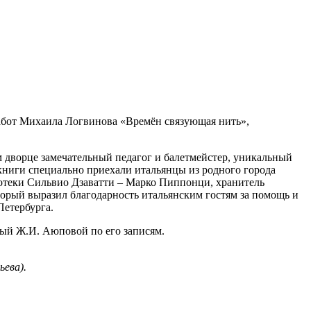
работ Михаила Логвинова «Времён связующая нить»,
том дворце замечательный педагог и балетмейстер, уникальный
ниги специально приехали итальянцы из родного города
лиотеки Сильвио Дзаватти – Марко Пиппонци, хранитель
орый выразил благодарность итальянским гостям за помощь и
Петербурга.
ый Ж.И. Аюповой по его записям.
ева).