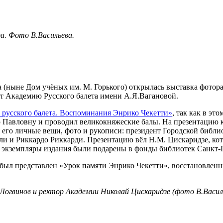
а. Фото В.Васильева.
а (ныне Дом учёных им. М. Горького) открылась выставка фото
яет Академию Русского балета имени А.Я.Вагановой.
 русского балета. Воспоминания Энрико Чекетти»
, так как в э
Павловну и проводил великокняжеские балы. На презентацию к
ся его личные вещи, фото и рукописи: президент Городской биб
и и Риккардо Риккарди. Презентацию вёл Н.М. Цискаридзе, кот
е экземпляры издания были подарены в фонды библиотек Санкт-
был представлен «Урок памяти Энрико Чекетти», восстановленн
огвинов и ректор Академии Николай Цискаридзе (фото В.Василь