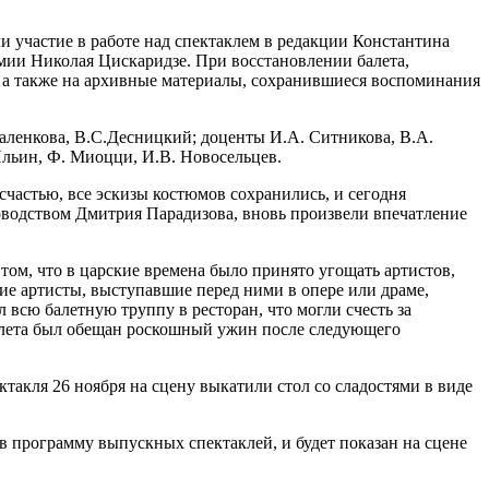
и участие в работе над спектаклем в редакции Константина
мии Николая Цискаридзе. При восстановлении балета,
а, а также на архивные материалы, сохранившиеся воспоминания
аленкова, В.С.Десницкий; доценты И.А. Ситникова, В.А.
 Ильин, Ф. Миоцци, И.В. Новосельцев.
счастью, все эскизы костюмов сохранились, и сегодня
оводством Дмитрия Парадизова, вновь произвели впечатление
ом, что в царские времена было принято угощать артистов,
гие артисты, выступавшие перед ними в опере или драме,
 всю балетную труппу в ресторан, что могли счесть за
алета был обещан роскошный ужин после следующего
ктакля 26 ноября на сцену выкатили стол со сладостями в виде
в программу выпускных спектаклей, и будет показан на сцене