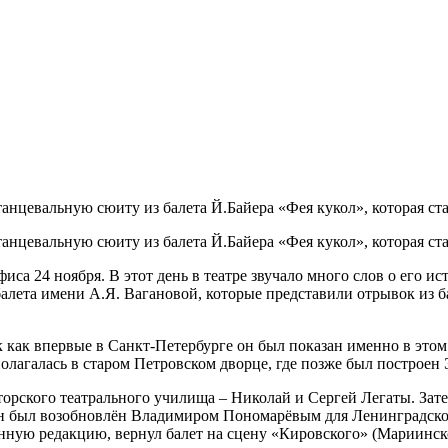
анцевальную сюиту из балета Й.Байера «Фея кукол», которая ст
анцевальную сюиту из балета Й.Байера «Фея кукол», которая ст
са 24 ноября. В этот день в театре звучало много слов о его ис
лета имени А.Я. Вагановой, которые представили отрывок из бал
 как впервые в Санкт-Петербурге он был показан именно в этом 
сполагалась в старом Петровском дворце, где позже был построе
рского театрального училища – Николай и Сергей Легаты. Затем
у, он был возобновлён Владимиром Пономарёвым для Ленинградско
венную редакцию, вернул балет на сцену «Кировского» (Мариинс