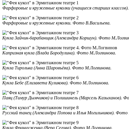
Фарфоровые и кружевные куколки (учащиеся старших классов)
Фарфоровые и кружевные куколки. Фото В.Васильева.
Кукла Зайчик-барабанщик (Александра Коршун). Фото М.Логви
Капризная кукла (Влада Бородулина). Фото М.Логвинова.
Кукла Тиролька (Анна Шаровьёва). Фото М.Логвинова.
Кукла Бебе (Елизавета Куликова). Фото М.Логвинова.
Паяц (Тимур Дымчиков) и Полишинель (Марсель Казыханов). Ф
Русский танец (Александра Попова и Илья Могильников). Фото 
Кукла Француженка (Вера Сегова). Фото М.Логвинова.