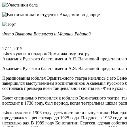
Фото Виктора Васильева и Марины Радиной
27.11.2015
«Фея кукол» в подарок Эрмитажному театру
Академия Русского балета имени А.Я. Вагановой представила т
Академия Русского балета имени А.Я. Вагановой представила т
Празднования юбилея Эрмитажного театра начались с его Бенефи
завершился выступлением воспитанников Академия Русского ба
состоялась премьера всей танцевальной сюиты из «Феи кукол».
Балет специально готовился к юбилею Эрмитажного театра, так
восходит к 1738 году, был период, когда театральная школа ра
«Фею кукол» в 1903 году здесь поставили выпускники Императо
продержался в репертуаре до 1925 года. Позднее, в 1932 год
несколько раз. В 1989 году Константин Сергеев, сделав собст