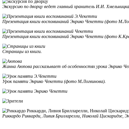
Экскурсию по дворцу ведет главный хранитель И.И. Хмельницка
Презентация книги воспоминаний Энрико Чекетти (фото М.Лог
Презентация книги воспоминаний Энрико Чекетти (фото К.Кра
Страницы из книги.
Жанна Аюпова рассказывает об особенностях урока Энрико Ч
Урок памяти Энрико Чекетти (фото М.Логвинова).
Риккардо Риккарди, Ливия Брилларелли, Николай Цискаридзе, Э