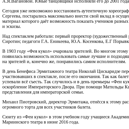
А.Я.Вагановой. Юные танцовщики исполняли его до 2001 года
Сегодня уже невозможно восстановить аутентичную хореографию
Сергеева, постарались максимально внести свой вклад в осущ
материал которого даёт возможность показать учеников разных
и эскизы.
Над спектаклем работали: первый проректор (художественный 
Сиротин; педагоги Г.А. Еникеева, Ю.А. Косенкова, Е.Г Порывк
В 1903 году «Фея кукол» очаровала зрителей. Во многом этому
появилась возможность использовать самые лучшие и подходя
на зрителей и, конечно же, понравились самим исполнителям.
В день Бенефиса Эрмитажного театра Николай Цискаридзе пере
участвовавших в спектакле, после его окончания. Так как бале
успевали всё съесть. Так случилось и в день премьеры «Феи к
оскорбление Императорского Двора. При помощи Матильды Кш
представления для императорской семьи.
Михаил Пиотровский, директор Эрмитажа, отнёсся к этому расс
огромного торта для всех участников балета.
Сюиту из «Феи кукол» в этом учебном году учащиеся Академии 
Мариинского театра в июне 2016 года.