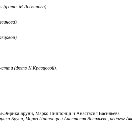
я (фото. М.Логвинова).
винова).
вцовой).
екетти (фото К.Кравцовой).
нрика Бруни, Марко Пиппонци и Анастасия Васильева, педагог А