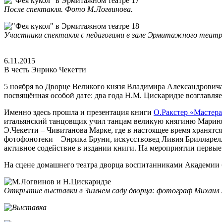
После спектакля. Фото М.Логвинова.
Участники спектакля с педагогами в зале Эрмитажного театр
6.11.2015
В честь Энрико Чекетти
5 ноября во Дворце Великого князя Владимира Александрович
посвящённая особой дате: два года Н.М. Цискаридзе возглавл
Именно здесь прошла и презентация книги
О.Ракстер «Мастера
итальянский танцовщик учил танцам великую княгиню Марию 
Э.Чекетти – Чивитанова Марке, где в настоящее время хранят
фотофонотеки – Энрика Бруни, искусствовед Ливия Брилларелл
активное содействие в издании книги. На мероприятии первы
На сцене домашнего театра дворца воспитанниками Академии 
Открытие выставки в Зимнем саду дворца: фотограф Михаил Л