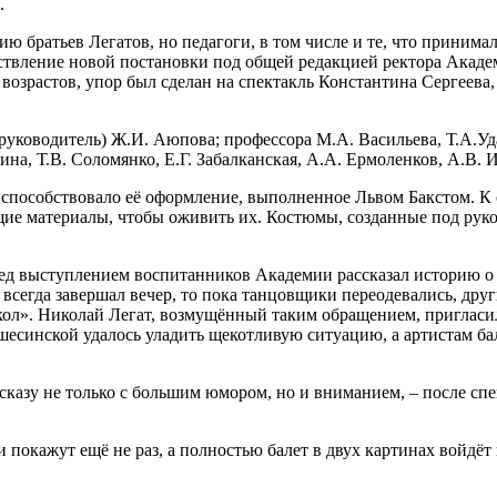
.
 братьев Легатов, но педагоги, в том числе и те, что принимал
ествление новой постановки под общей редакцией ректора Акаде
 возрастов, упор был сделан на спектакль Константина Сергеев
руководитель) Ж.И. Аюпова; профессора М.А. Васильева, Т.А.Уд
ина, Т.В. Соломянко, Е.Г. Забалканская, А.А. Ермоленков, А.В.
 способствовало её оформление, выполненное Львом Бакстом. К 
щие материалы, чтобы оживить их. Костюмы, созданные под рук
д выступлением воспитанников Академии рассказал историю о т
т всегда завершал вечер, то пока танцовщики переодевались, дру
укол». Николай Легат, возмущённый таким обращением, пригласил
есинской удалось уладить щекотливую ситуацию, а артистам б
казу не только с большим юмором, но и вниманием, ­– после спе
покажут ещё не раз, а полностью балет в двух картинах войдёт 