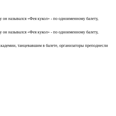
у он назывался «Фея кукол» - по одноименному балету,
у он назывался «Фея кукол» - по одноименному балету,
Академии, танцевавшим в балете, организаторы преподнесли