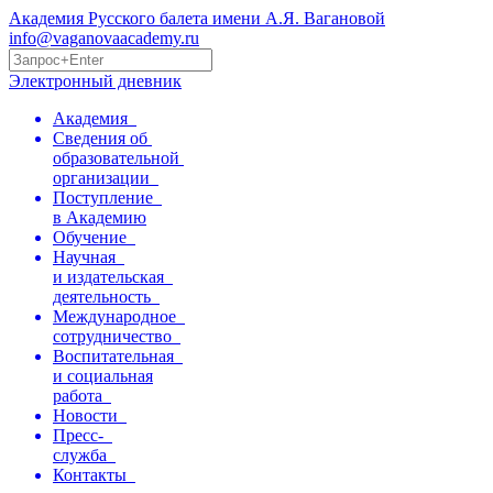
Академия Русского балета имени А.Я. Вагановой
info@vaganovaacademy.ru
Электронный дневник
Академия
Сведения об
образовательной
организации
Поступление
в Академию
Обучение
Научная
и издательская
деятельность
Международное
сотрудничество
Воспитательная
и социальная
работа
Новости
Пресс-
служба
Контакты