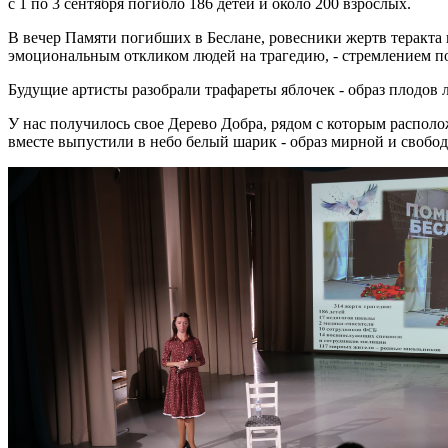
с 1 по 3 сентября погибло 186 детей и около 200 взрослых.
В вечер Памяти погибших в Беслане, ровесники жертв теракта п
эмоциональным откликом людей на трагедию, - стремлением по
Будущие артисты разобрали трафареты яблочек - образ плодов 
У нас получилось свое Дерево Добра, рядом с которым располо
вместе выпустили в небо белый шарик - образ мирной и свобо