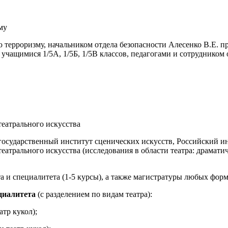
му
 терроризму, начальником отдела безопасности Алесенко В.Е. п
учащимися 1/5А, 1/5Б, 1/5В классов, педагогами и сотрудником
театрального искусства
государственный институт сценических искусств, Российский и
атрального искусства (исследования в области театра: драматиче
 и специалитета (1-5 курсы), а также магистратуры любых форм 
циалитета
(с разделением по видам театра):
атр кукол);