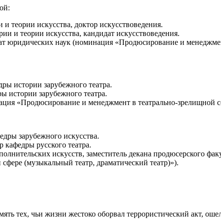
ой:
и теории искусства, доктор искусствоведения.
ии и теории искусства, кандидат искусствоведения.
идат юридических наук (номинация «Продюсирование и менеджмен
дры истории зарубежного театра.
ры истории зарубежного театра.
ация «Продюсирование и менеджмент в театрально-зрелищной сф
федры зарубежного искусства.
 кафедры русского театра.
полнительских искусств, заместитель декана продюсерского фак
фере (музыкальный театр, драматический театр)»).
мять тех, чьи жизни жестоко оборвал террористический акт, оше