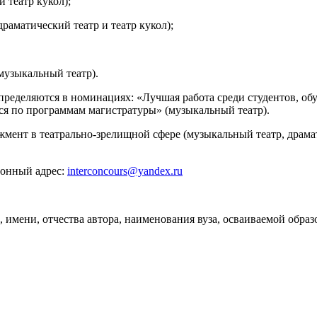
и театр кукол);
раматический театр и театр кукол);
музыкальный театр).
определяются в номинациях: «Лучшая работа среди студентов, о
хся по программам магистратуры» (музыкальный театр).
ент в театрально-зрелищной сфере (музыкальный театр, драмати
ронный адрес:
interconcours@yandex.ru
 имени, отчества автора, наименования вуза, осваиваемой обра