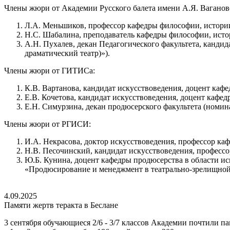
Члены жюри от Академии Русского балета имени А.Я. Ваганов
Л.А. Меньшиков, профессор кафедры философии, истории 
Н.С. Шабалина, преподаватель кафедры философии, истор
А.Н. Пухалев, декан Педагогического факультета, канд
драматический театр)»).
Члены жюри от ГИТИСа:
К.В. Вартанова, кандидат искусствоведения, доцент кафе
Е.В. Кочетова, кандидат искусствоведения, доцент кафед
Е.Н. Симурзина, декан продюсерского факультета (номин
Члены жюри от РГИСИ:
И.А. Некрасова, доктор искусствоведения, профессор ка
Н.В. Песочинский, кандидат искусствоведения, профессор
Ю.Б. Кунина, доцент кафедры продюсерства в области ис
«Продюсирование и менеджмент в театрально-зрелищной с
4.09.2025
Памяти жертв теракта в Беслане
3 сентября обучающиеся 2/6 - 3/7 классов Академии почтили па