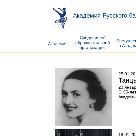
Академия Русского ба
Сведения об
Поступл
образовательной
Академия
в Акаде
организации
25.01.20
Танц
23 янва
С 95-ле
Академии
18.01.20