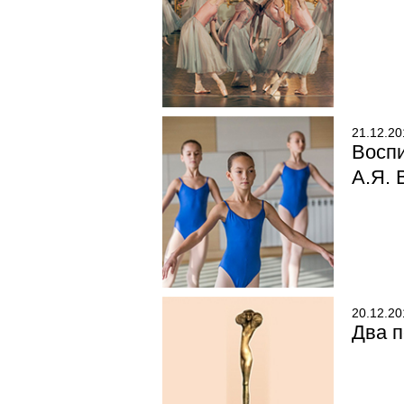
21.12.20
Восп
А.Я. 
20.12.20
Два п