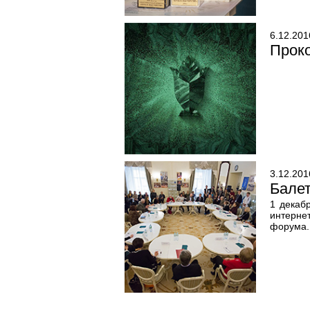
6.12.201
Проко
3.12.201
Балет
1 декаб
интерне
форума.