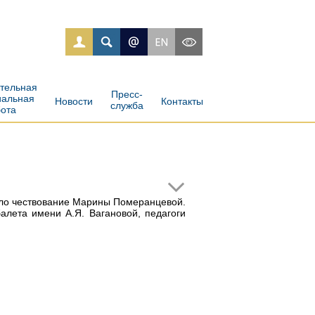
ательная
Пресс-
иальная
Новости
Контакты
служба
бота
ошло чествование Марины Померанцевой.
алета имени А.Я. Вагановой, педагоги