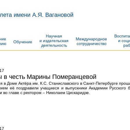
лета имени А.Я. Вагановой
Научная
Воспит
ение
Международное
и издательская
и соц
Обучение
мию
сотрудничество
деятельность
ра
17
ы в честь Марины Померанцевой
ря в Доме Актёра им. К.С. Станиславского в Санкт-Петербурге пр
тием её поздравили учащиеся и выпускники Академии Русского б
 во главе с ректором – Николаем Цискаридзе.
17