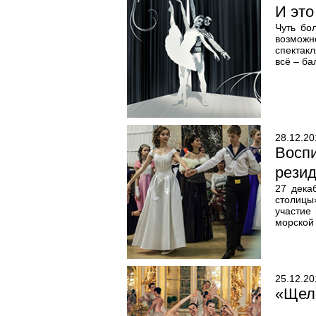
И это
Чуть бо
возможно
спектак
всё – ба
28.12.20
Восп
рези
27 дека
столицы
участие
морской
25.12.20
«Щелк