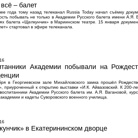
 всё – балет
лее года тому назад телеканал Russia Today начал съёмку доку
сть побывать не только в Академии Русского балета имени А.Я. В
лях балета «Щелкунчик» в Мариинском театре. 15 января докуме
лет» стартовал в эфире телеканала.
16
итанники Академии побывали на Рождест
денции
бря в Георгиевском зале Михайловского замка прошёл Рождест
», приуроченный к открытию выставки «И.К. Айвазовский. К 200-л
 воспитанники Академии Русского балета им. А.Я. Вагановой, кур
 академии и кадеты Суворовского военного училища.
16
унчик» в Екатерининском дворце