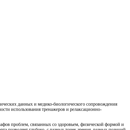
зических данных и медико-биологического сопровождения
ности использования тренажеров и релаксационно-
афов проблем, связанных со здоровьем, физической формой и
та позволяет глубоко, с разных точек зрения, разных позиций