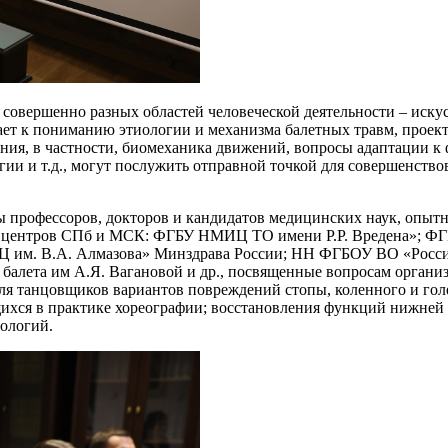
 совершенно разных областей человеческой деятельности – иску
жает к пониманию этиологии и механизма балетных травм, прое
ания, в частности, биомеханика движений, вопросы адаптации к
гии и т.д., могут послужить отправной точкой для совершенст
ы профессоров, докторов и кандидатов медицинских наук, опыт
х центров СПб и МСК: ФГБУ НМИЦ ТО имени Р.Р. Вредена»; Ф
 им. В.А. Алмазова» Минздрава России; НН ФГБОУ ВО «Россий
балета им А.Я. Вагановой и др., посвященные вопросам органи
ля танцовщиков вариантов повреждений стопы, коленного и гол
ихся в практике хореографии; восстановления функций нижней 
ологий.