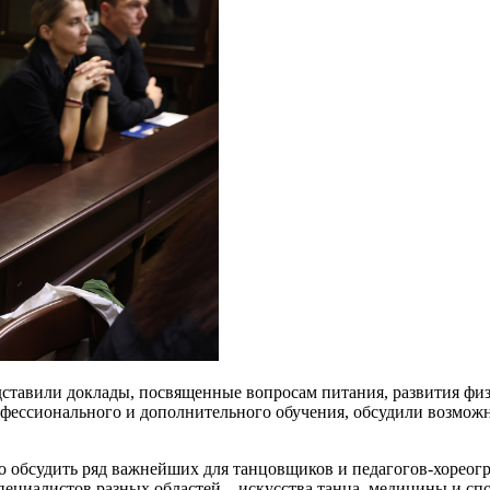
дставили доклады, посвященные вопросам питания, развития фи
офессионального и дополнительного обучения, обсудили возмож
 обсудить ряд важнейших для танцовщиков и педагогов-хореогр
циалистов разных областей – искусства танца, медицины и спор