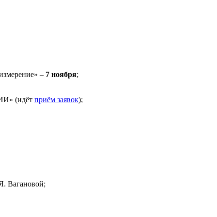
 измерение» –
7 ноября
;
ИИ» (идёт
приём заявок
);
Я. Вагановой;