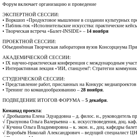
Форум включает организацию и проведение
ЭКСПЕРТНОЙ СЕССИИ:
• Воркшоп «Продуктовое мышление в создании культурных пр
• Паблик-ток «Исполнительские искусства: практические кейс
• Творческая встреча «Балет-INSIDE» –
14 ноября
ПРОЕКТНОЙ СЕССИИ:
Объединённая Творческая лаборатория вузов Консорциума Прио
АКАДЕМИЧЕСКОЙ СЕССИИ:
• IХ научно-практическая конференция с международны
• Интерактивная лекция «'ИИ, станцуем!': Стратегии коммуни
СТУДЕНЧЕСКОЙ СЕССИИ:
• Представление работ, присланных на Конкурс медиапроект
• Тренинг по командообразованию –
28 ноября
.
ПОДВЕДЕНИЕ ИТОГОВ ФОРУМА –
5 декабря
.
Команад проекта
:
√ Дробышева Елена Эдуардовна – д. филос. н., руководитель п
√ Грызунова Ольга Валерьевна – к. искусствоведения, доц. каф
√ Кучина Ольга Владимировна – к. экон. н., доц. кафедры бале
√ Воробьёв Николай Александрович – ведущий специалист Ц