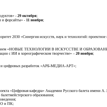
одуктов» -
29 октября
;
ы и форсайты» -
11 ноября
;
ритет 2030 «Синергия искусств, наук и технологий: проектное
м участием «НОВЫЕ ТЕХНОЛОГИИ В ИСКУССТВЕ И ОБРАЗОВАН
кации с ИИ в хореографическом творчестве» –
20 ноября
;
ов и цифровых разработок «АРБ-МЕДИА-АРТ»;
роекта «Цифровая кафедра» Академии Русского балета имени А. 
. балетмейстерского образования;
товедения;
НО и ПК;