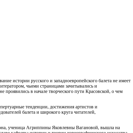
ние истории русского и западноевропейского балета не имеет
литератором, чьими страницами зачитывались и
е проявились в начале творческого пути Красовской, о чем
епертуарные тенденции, достижения артистов и
дователей балета и широкого круга читателей,
н она, ученица Агриппины Яковлевны Вагановой, вышла на
лаве кафедры истории и теории хореографического искусства,