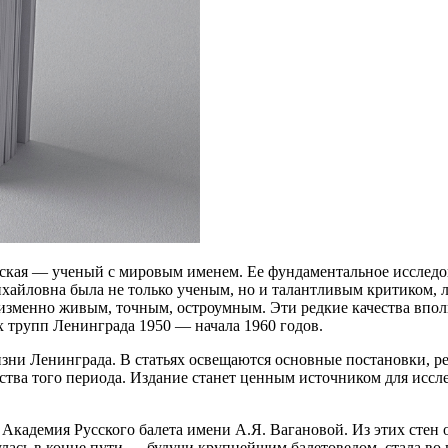
ская — ученый с мировым именем. Ее фундаментальное исследова
ихайловна была не только ученым, но и талантливым критиком, 
изменно живым, точным, остроумным. Эти редкие качества вполн
 трупп Ленинграда 1950 — начала 1960 годов.
зни Ленинграда. В статьях освещаются основные постановки, р
ства того периода. Издание станет ценным источником для иссле
 Академия Русского балета имени А.Я. Вагановой. Из этих сте
ась в конце пути — будучи крупнейшим балетоведом, стала во г