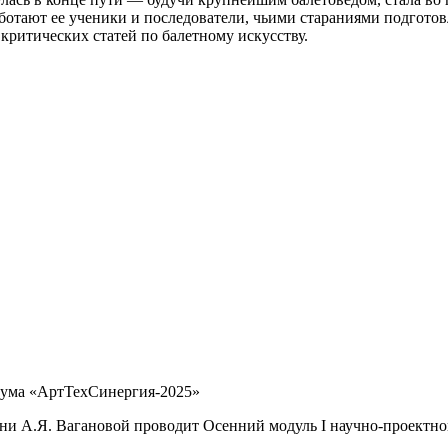
аботают ее ученики и последователи, чьими стараниями подгото
критических статей по балетному искусству.
рума «АртТехСинергия-2025»
имени А.Я. Вагановой проводит Осенний модуль I научно-проек