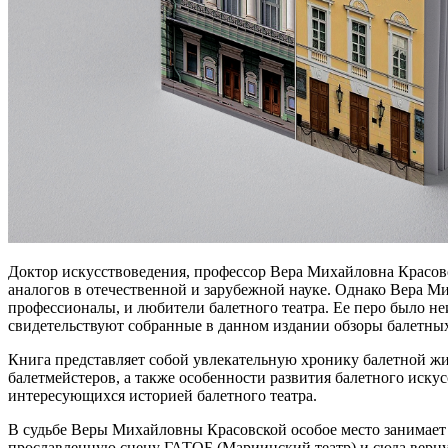
Доктор искусствоведения, профессор Вера Михайловна Красов
аналогов в отечественной и зарубежной науке. Однако Вера М
профессионалы, и любители балетного театра. Ее перо было не
свидетельствуют собранные в данном издании обзоры балетных
Книга представляет собой увлекательную хронику балетной жи
балетмейстеров, а также особенности развития балетного искус
интересующихся историей балетного театра.
В судьбе Веры Михайловны Красовской особое место занимает
прославленную сцену ГАТОБ (Мариинский театр) и сюда вернул