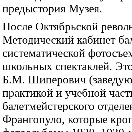
предыстория Музея.
После Октябрьской револ
Методический кабинет ба
систематической фотосъе
школьных спектаклей. Это
Б.М. Шиперович (заведу
практикой и учебной част
балетмейстерского отдел
Франгопуло, которые кро