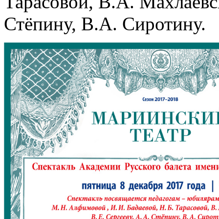
Тарасовой, В.А. Махлаевск
Стёпину, В.А. Сиротину.