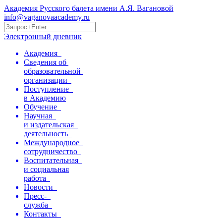
Академия Русского балета имени А.Я. Вагановой
info@vaganovaacademy.ru
Электронный дневник
Академия
Сведения об
образовательной
организации
Поступление
в Академию
Обучение
Научная
и издательская
деятельность
Международное
сотрудничество
Воспитательная
и социальная
работа
Новости
Пресс-
служба
Контакты