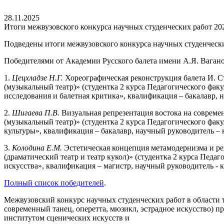
28.11.2025
Итоги межвузовского конкурса научных студенческих работ 20
Подведены итоги межвузовского конкурса научных студенчески
Победителями от Академии Русского балета имени А.Я. Вагано
1.
Цецхладзе Н.Г.
Хореографическая реконструкция балета И. Ст
(музыкальный театр)» (студентка 2 курса Педагогического фак
исследования и балетная критика», квалификация – бакалавр, 
2.
Шигаева П.В.
Визуальная репрезентация востока на совреме
(музыкальный театр)» (студентка 2 курса Педагогического фак
культуры», квалификация – бакалавр, научный руководитель – 
3.
Колодина Е.М.
Эстетическая концепция метамодернизма и ре
(драматический театр и театр кукол)» (студентка 2 курса Педа
искусства», квалификация – магистр, научный руководитель - 
Полный список победителей
.
Межвузовский конкурс научных студенческих работ в области те
современный танец, оперетта, мюзикл, эстрадное искусство) п
институтом сценических искусств и