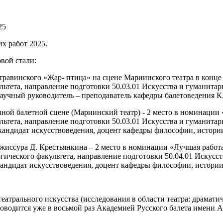
25
х работ 2025.
вой стали:
равинского «Жар- птица» на сцене Мариинского театра в конце 
ультета, направление подготовки 50.03.01 Искусства и гуманита
научный руководитель – преподаватель кафедры балетоведения К.
нной балетной сцене (Мариинский театр) - 2 место в номинации
ультета, направление подготовки 50.03.01 Искусства и гуманита
кандидат искусствоведения, доцент кафедры философии, истории
жиссура Д. Крестьянкина – 2 место в номинации «Лучшая работ
гогического факультета, направление подготовки 50.04.01 Искус
кандидат искусствоведения, доцент кафедры философии, истории 
атрального искусства (исследования в области театра: драматиче
роводится уже в восьмой раз Академией Русского балета имени 