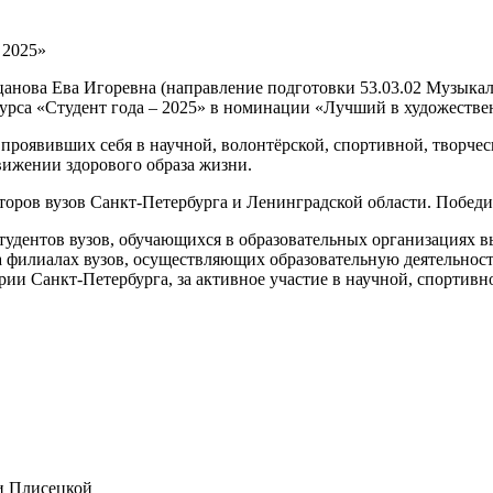
 2025»
цанова Ева Игоревна (направление подготовки 53.03.02 Музыкал
курса «Студент года – 2025» в номинации «Лучший в художестве
 проявивших себя в научной, волонтёрской, спортивной, творче
движении здорового образа жизни.
торов вузов Санкт-Петербурга и Ленинградской области. Побед
студентов вузов, обучающихся в образовательных организациях 
а филиалах вузов, осуществляющих образовательную деятельно
и Санкт-Петербурга, за активное участие в научной, спортивно
и Плисецкой