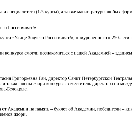
 и специалитета (1-5 курсы), а также магистратуры любых форм 
его Росси виват!»
курса «Улице Зодчего Росси виват!», приуроченного к 250-лети
и конкурса смогли познакомиться с нашей Академией – зданием
тасия Григорьевна Гай, директор Санкт-Петербургской Театраль
ли также члены жюри конкурса: заместитель директора по ме
ва-Белокрыс.
 от Академии на память – буклет об Академии, победители – кни
членов жюри.