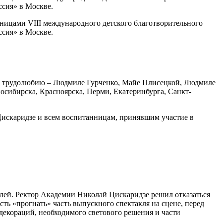
сия» в Москве.
ницами VIII международного детского благотворительного
сия» в Москве.
 и трудолюбию – Людмиле Гурченко, Майе Плисецкой, Людмиле
сибирска, Красноярска, Перми, Екатеринбурга, Санкт-
искаридзе и всем воспитанницам, принявшим участие в
клей. Ректор Академии Николай Цискаридзе решил отказаться
ть «прогнать» часть выпускного спектакля на сцене, перед
з декораций, необходимого светового решения и части