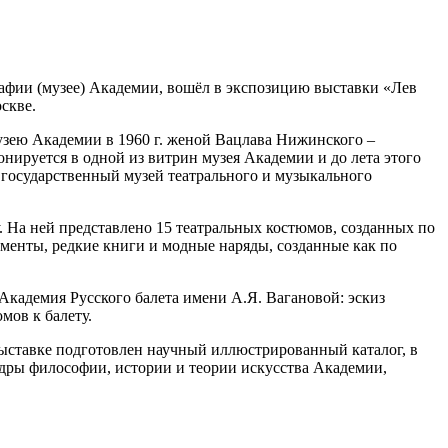
афии (музее) Академии, вошёл в экспозицию выставки «Лев
скве.
узею Академии в 1960 г. женой Вацлава Нижинского –
нируется в одной из витрин музея Академии и до лета этого
й государственный музей театрального и музыкального
у. На ней представлено 15 театральных костюмов, созданных по
менты, редкие книги и модные наряды, созданные как по
Академия Русского балета имени А.Я. Вагановой: эскиз
мов к балету.
выставке подготовлен научный иллюстрированный каталог, в
федры философии, истории и теории искусства Академии,