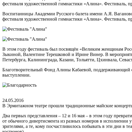
фестиваля художественной гимнастики «Алина». Фестиваль, п
Воспитанницы Академии Русского балета имени А.Я. Ваганово
фестиваля художественной гимнастики «Алина». Фестиваль, п
В этом году фестиваль был посвящён «Великим женщинам Росс
Зыкиной, Валентине Терешковой и Ирине Винер. В мероприятии
Петербурга, Калининграда, Казани, Тольятти, Цхинвала, Севас
Благотворительный Фонд Алины Кабаевой, поддерживающий фе
выступлении.
24.05.2016
В Эрмитажном театре прошли традиционные майские концерт
Два первых представления – 12 и 16 мая – в этом году превр
от обычного дивертисмента из разных номеров в исполнении у
зрителями, а те, кому посчастливилось побывать в эти дни в т
костюмов).