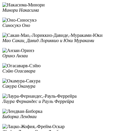
Минори Накасима
Синосукэ Оно
Мао Сакаи, Давид Лориккио и Юки Мураками
Оринэ Анзаи
Сэйю Огасавара
Сакура Окамура
Лаура Фернандес и Рауль Феррейра
Биборка Лендваи