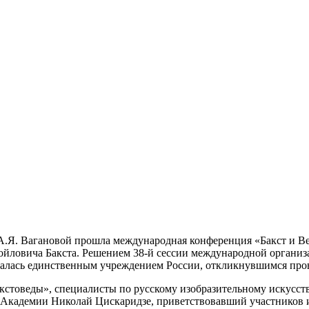
и А.Я. Вагановой прошла международная конференция «Бакст и B
мойловича Бакста. Решением 38-й сессии международной орган
лась единственным учреждением России, откликнувшимся пров
кстоведы», специалисты по русскому изобразительному искусств
Академии Николай Цискаридзе, приветствовавший участников и 