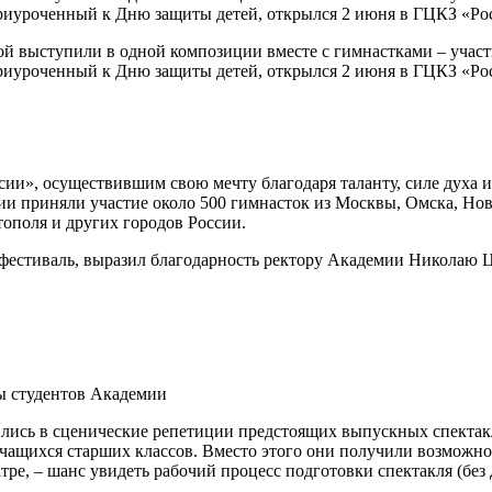
риуроченный к Дню защиты детей, открылся 2 июня в ГЦКЗ «Рос
й выступили в одной композиции вместе с гимнастками – участ
риуроченный к Дню защиты детей, открылся 2 июня в ГЦКЗ «Рос
ии», осуществившим свою мечту благодаря таланту, силе духа
 приняли участие около 500 гимнасток из Москвы, Омска, Ново
тополя и других городов России.
стиваль, выразил благодарность ректору Академии Николаю Ц
ы студентов Академии
атились в сценические репетиции предстоящих выпускных спекта
чащихся старших классов. Вместо этого они получили возможнос
еатре, – шанс увидеть рабочий процесс подготовки спектакля (бе