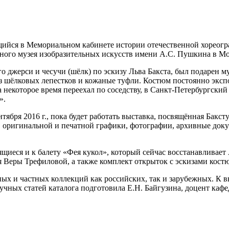
ийся в Мемориальном кабинете истории отечественной хореогр
енного музея изобразительных искусств имени А.С. Пушкина в Мо
джерси и чесучи (шёлк) по эскизу Льва Бакста, был подарен м
з шёлковых лепестков и кожаные туфли. Костюм постоянно экспо
а некоторое время переехал по соседству, в Санкт-Петербургски
».
ября 2016 г., пока будет работать выставка, посвящённая Бакст
, оригинальной и печатной графики, фотографии, архивные доку
иеся и к балету «Фея кукол», который сейчас восстанавливает 
Веры Трефиловой, а также комплект открыток с эскизами костю
ых и частных коллекций как российских, так и зарубежных. К 
аучных статей каталога подготовила Е.Н. Байгузина, доцент ка