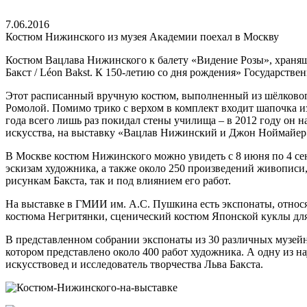
7.06.2016
Костюм Нижинского из музея Академии поехал в Москву
Костюм Вацлава Нижинского к балету «Видение Розы», хранящ
Бакст / Léon Bakst. К 150-летию со дня рождения» Государств
Этот расписанный вручную костюм, выполненный из шёлкового 
Ромолой. Помимо трико с верхом в комплект входит шапочка и
года всего лишь раз покидал стены училища – в 2012 году он н
искусства, на выставку «Вацлав Нижинский и Джон Ноймайер
В Москве костюм Нижинского можно увидеть с 8 июня по 4 сент
эскизам художника, а также около 250 произведений живописи
рисункам Бакста, так и под влиянием его работ.
На выставке в ГМИИ им. А.С. Пушкина есть экспонаты, относящ
костюма Негритянки, сценический костюм Японской куклы для 
В представленном собрании экспонаты из 30 различных музейн
котором представлено около 400 работ художника. А одну из н
искусствовед и исследователь творчества Льва Бакста.