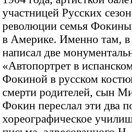
участницей Русских сезон
революции семья Фокиных
в Америке. Именно там, 
написал две монументальн
«Автопортрет в испанско
Фокиной в русском костюм
смерти родителей, сын М
Фокин переслал эти два п
хореографическое училищ
письма, адресованного Н.