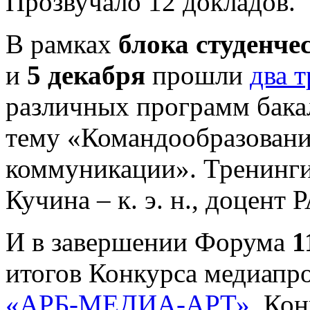
Прозвучало 12 докладов.
В рамках
блока студенче
и
5 декабря
прошли
два 
различных программ бака
тему «Командообразован
коммуникации». Тренинги
Кучина – к. э. н., доцент
И в завершении Форума
1
итогов Конкурса медиапр
«АРБ-МЕДИА-АРТ»
. Ко