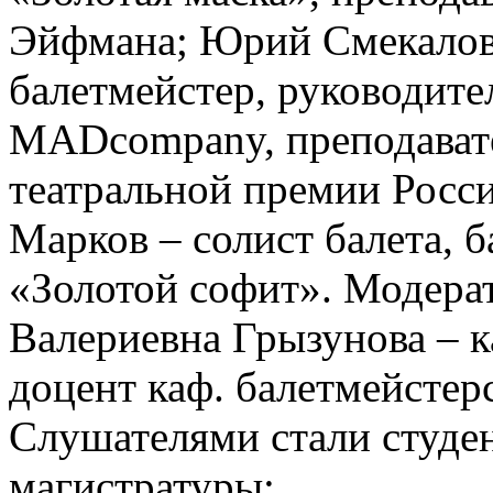
Эйфмана; Юрий Смекалов 
балетмейстер, руководите
MADcompany, преподават
театральной премии Росси
Марков – солист балета, 
«Золотой софит». Модера
Валериевна Грызунова – к
доцент каф. балетмейстер
Слушателями стали студен
магистратуры;