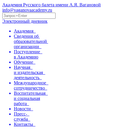
Академия Русского балета имени А.Я. Вагановой
info@vaganovaacademy.ru
Электронный дневник
Академия
Сведения об
образовательной
организации
Поступление
в Академию
Обучение
Научная
и издательская
деятельность
Международное
сотрудничество
Воспитательная
и социальная
работа
Новости
Пресс-
служба
Контакты