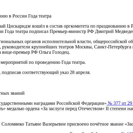
нию в России Года театра
й Цискаридзе вошёл в состав оргкомитета по празднованию в Ро
сии Года театра подписал Премьер-министр РФ Дмитрий Медвед
егиональных органов исполнительной власти, общероссийской о
, руководители крупнейших театров Москвы, Санкт-Петербурга и
а вице-премьер РФ Ольга Голодец.
 мероприятий по проведению Года театра.
 подписав соответствующий указ 28 апреля.
тных званий
сударственными наградами Российской Федерации»
№ 377 от 29 
ь» медалью ордена «За заслуги перед Отечеством» II степени 
Соломянко Татьяне Валерьевне присвоено почётное звание «За