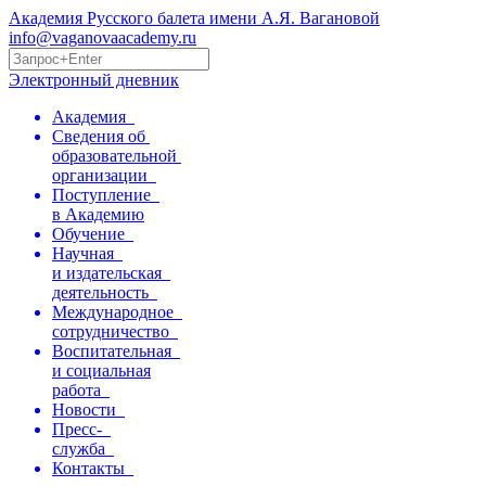
Академия Русского балета имени А.Я. Вагановой
info@vaganovaacademy.ru
Электронный дневник
Академия
Сведения об
образовательной
организации
Поступление
в Академию
Обучение
Научная
и издательская
деятельность
Международное
сотрудничество
Воспитательная
и социальная
работа
Новости
Пресс-
служба
Контакты