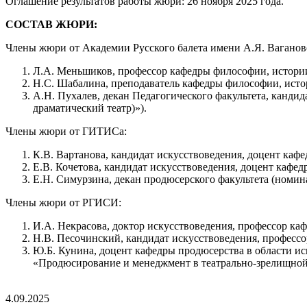
Оглашение результатов работы жюри: 26 ноября 2025 года.
СОСТАВ ЖЮРИ:
Члены жюри от Академии Русского балета имени А.Я. Ваганов
Л.А. Меньшиков, профессор кафедры философии, истории 
Н.С. Шабалина, преподаватель кафедры философии, истор
А.Н. Пухалев, декан Педагогического факультета, канд
драматический театр)»).
Члены жюри от ГИТИСа:
К.В. Вартанова, кандидат искусствоведения, доцент кафе
Е.В. Кочетова, кандидат искусствоведения, доцент кафед
Е.Н. Симурзина, декан продюсерского факультета (номин
Члены жюри от РГИСИ:
И.А. Некрасова, доктор искусствоведения, профессор ка
Н.В. Песочинский, кандидат искусствоведения, профессор
Ю.Б. Кунина, доцент кафедры продюсерства в области ис
«Продюсирование и менеджмент в театрально-зрелищной с
4.09.2025