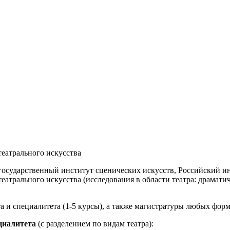
театрального искусства
государственный институт сценических искусств, Российский и
атрального искусства (исследования в области театра: драматиче
 и специалитета (1-5 курсы), а также магистратуры любых форм 
циалитета
(с разделением по видам театра):