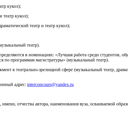
атр кукол);
и театр кукол);
раматический театр и театр кукол);
музыкальный театр).
определяются в номинациях: «Лучшая работа среди студентов, о
хся по программам магистратуры» (музыкальный театр).
ент в театрально-зрелищной сфере (музыкальный театр, драмати
ронный адрес:
interconcours@yandex.ru
 имени, отчества автора, наименования вуза, осваиваемой обра