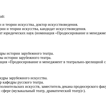
ой:
и теории искусства, доктор искусствоведения.
ии и теории искусства, кандидат искусствоведения.
идат юридических наук (номинация «Продюсирование и менеджмен
дры истории зарубежного театра.
ры истории зарубежного театра.
ация «Продюсирование и менеджмент в театрально-зрелищной сф
федры зарубежного искусства.
 кафедры русского театра.
полнительских искусств, заместитель декана продюсерского фак
фере (музыкальный театр, драматический театр)»).