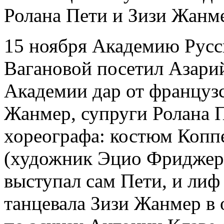
Ролана Пети и Зизи Жанм
15 ноября Академию Русск
Вагановой посетил Азари
Академии дар от француз
Жанмер, супруги Ролана П
хореографа: костюм Копп
(художник Эцио Фриджери
выступал сам Пети, и лиф
танцевала Зизи Жанмер в