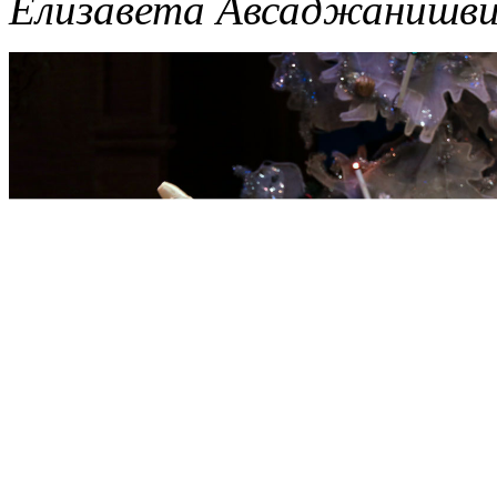
Елизавета Авсаджанишви