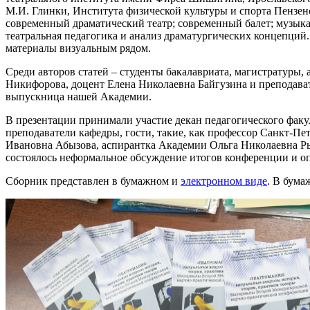
М.И. Глинки, Института физической культуры и спорта Пензенс
современный драматический театр; современный балет; музыка
театральная педагогика и анализ драматургических концепций.
материалы визуальным рядом.
Среди авторов статей – студенты бакалавриата, магистратуры,
Никифорова, доцент Елена Николаевна Байгузина и преподава
выпускница нашей Академии.
В презентации принимали участие декан педагогического факу
преподаватели кафедры, гости, такие, как профессор Санкт-П
Ивановна Абызова, аспирантка Академии Ольга Николаевна Ры
состоялось неформальное обсуждение итогов конференции и о
Сборник представлен в бумажном и
электронном виде
. В бума