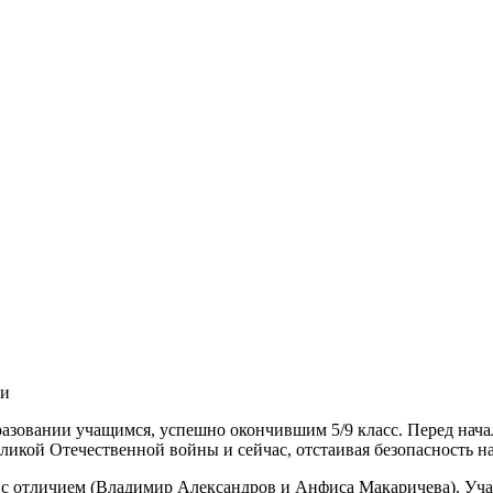
ии
разовании учащимся, успешно окончившим 5/9 класс. Перед нач
еликой Отечественной войны и сейчас, отстаивая безопасность 
 – с отличием (Владимир Александров и Анфиса Макаричева). Уч