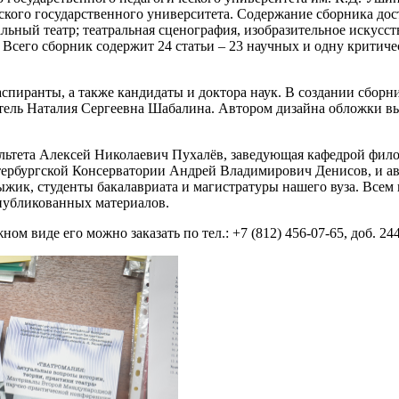
кого государственного университета. Содержание сборника дост
льный театр; театральная сценография, изобразительное искусс
 Всего сборник содержит 24 статьи – 23 научных и одну критич
 аспиранты, а также кандидаты и доктора наук. В создании сбор
тель Наталия Сергеевна Шабалина. Автором дизайна обложки в
льтета Алексей Николаевич Пухалёв, заведующая кафедрой фило
етербургской Консерватории Андрей Владимирович Денисов, и а
жик, студенты бакалавриата и магистратуры нашего вуза. Всем
публикованных материалов.
жном виде его можно заказать по тел.: +7 (812) 456-07-65, доб. 24