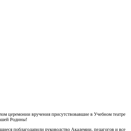
алом церемонии вручения присутствовавшие в Учебном театре
нашей Родины!
ащиеся поблагодарили руководство Академии, педагогов и все