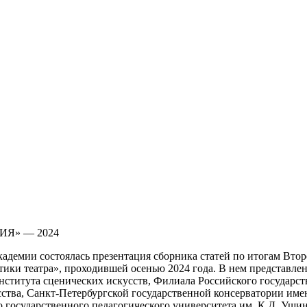
НИЯ» — 2024
Академии состоялась презентация сборника статей по итогам В
и театра», проходившей осенью 2024 года. В нем представлен
института сценических искусств, Филиала Российского государс
тва, Санкт-Петербургской государственной консерватории имен
государственного педагогического университета им. К.Д. Ушин