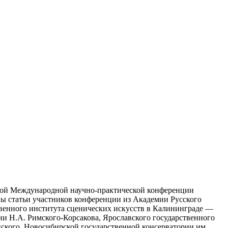
торой Международной научно-практической конференции
ы статьи участников конференции из Академии Русского
твенного института сценических искусств в Калининграде —
и Н.А. Римского-Корсакова, Ярославского государственного
ского, Новосибирской государственной консерватории им.