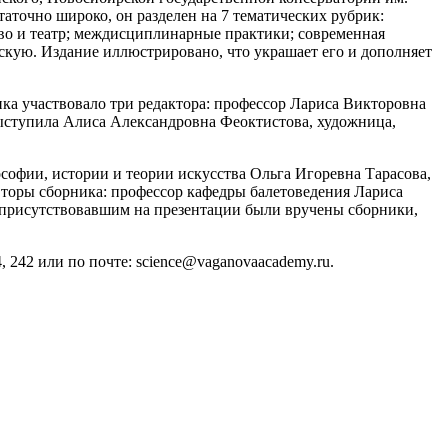
аточно широко, он разделен на 7 тематических рубрик:
тво и театр; междисциплинарные практики; современная
ескую. Издание иллюстрировано, что украшает его и дополняет
ника участвовало три редактора: профессор Лариса Викторовна
ыступила Алиса Александровна Феоктистова, художница,
софии, истории и теории искусства Ольга Игоревна Тарасова,
вторы сборника: профессор кафедры балетоведения Лариса
 присутствовавшим на презентации были вручены сборники,
4, 242 или по почте: science@vaganovaacademy.ru.