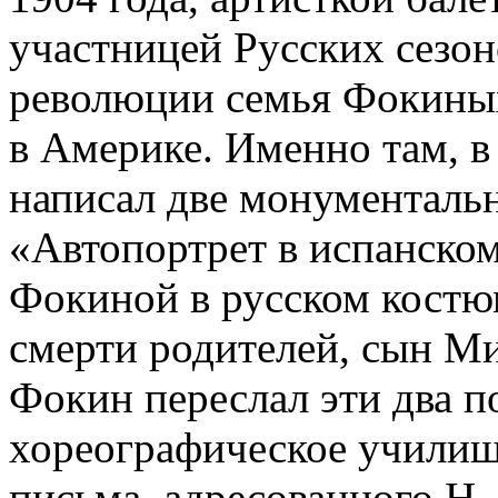
участницей Русских сезон
революции семья Фокиных
в Америке. Именно там, 
написал две монументальн
«Автопортрет в испанско
Фокиной в русском костюм
смерти родителей, сын М
Фокин переслал эти два п
хореографическое училищ
письма, адресованного Н.